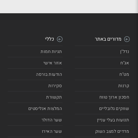
מדורים באתר
כללי
נדל"ן
תגיות חמות
אג"ח
אזור אישי
מט"ח
הודעות בורסה
קרנות
סקירות
חסכון ארוך טווח
תקשורת
שווקים גלובליים
המלצות אנליסטים
תנועות בעלי עניין
שער הדולר
מדדים למצב השוק
שער האירו