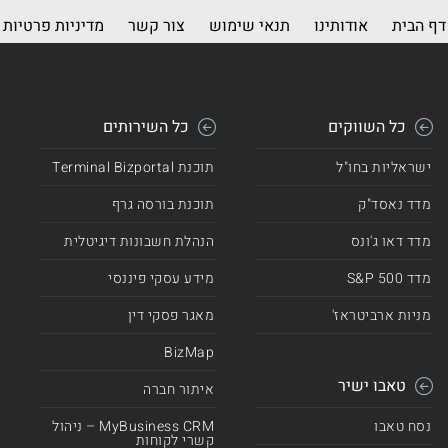
דף הבית
אודותינו
תנאי שימוש
צור קשר
מדיניות פרטיות
כל השווקים
כל השירותים
ישראליות בחו"ל
תוכנת Terminal Bizportal
מדד נאסד"ק
תוכנת בורסה גרף
מדד דאו ג'ונס
הנהלת חשבונות דיגיטלית
מדד 500 S&P
מידע עסקי פיננסי
מניות ארביטראז'
מאגר פסקי דין
BizMap
טאבו ישיר
איתור חברה
נסח טאבו
MyBusiness CRM – ניהול
קשרי לקוחות