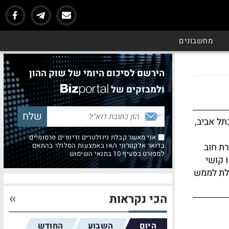
מחשבונים
הירשם לסיכום היומי של שוק ההון
ולמבזקים של
תל אביב,
אני מאשר קבלת ניוזלטרים ודיוורים פרסומיים
רת חוב
בדואר אלקטרוני ו/או באמצעות הסלולר בהתאם
למפורט בסעיף 10 בתנאי השימוש
 קושי
ולת לממש
הכי נקראות
היום
השבוע
החודש