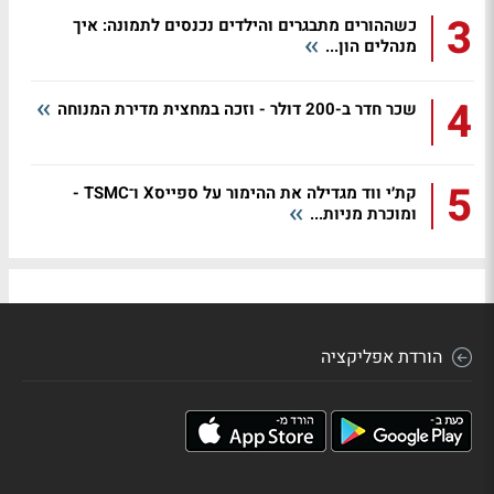
3
כשההורים מתבגרים והילדים נכנסים לתמונה: איך
מנהלים הון...
4
שכר חדר ב-200 דולר - וזכה במחצית מדירת המנוחה
5
קת׳י ווד מגדילה את ההימור על ספייסX ו־TSMC -
ומוכרת מניות...
הורדת אפליקציה