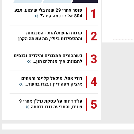
1
פוטר אחרי 29 שנה בלי שימוע, תבע
804 אלף - כמה קיבל?
2
קרנות ההשתלמות - המנצחות
והמפסידות ביולי; מה עשתה הקרן
שלכם?
3
כשההורים מתבגרים והילדים נכנסים
לתמונה: איך מנהלים הון...
4
דודי אפל, מיכאל קליינר והאחים
איציק ויפה דיין נעצרו בחשד...
5
עו"ד דיווח על עסקת נדל"ן אחרי 9
שנים, והתביעה נגדו נדחתה