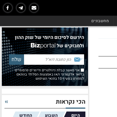
מחשבונים
הירשם לסיכום היומי של שוק ההון
ולמבזקים של
אני מאשר קבלת ניוזלטרים ודיוורים פרסומיים
בדואר אלקטרוני ו/או באמצעות הסלולר בהתאם
למפורט בסעיף 10 בתנאי השימוש
הכי נקראות
היום
השבוע
החודש