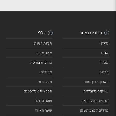
מדורים באתר
כללי
נדל"ן
תגיות חמות
אג"ח
אזור אישי
מט"ח
הודעות בורסה
קרנות
סקירות
חסכון ארוך טווח
תקשורת
שווקים גלובליים
המלצות אנליסטים
תנועות בעלי עניין
שער הדולר
מדדים למצב השוק
שער האירו