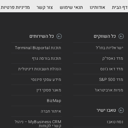
דף הבית
אודותינו
תנאי שימוש
צור קשר
מדיניות פרטיות
כל השווקים
כל השירותים
ישראליות בחו"ל
תוכנת Terminal Bizportal
מדד נאסד"ק
תוכנת בורסה גרף
מדד דאו ג'ונס
הנהלת חשבונות דיגיטלית
מדד 500 S&P
מידע עסקי פיננסי
מניות ארביטראז'
מאגר פסקי דין
BizMap
טאבו ישיר
איתור חברה
נסח טאבו
MyBusiness CRM – ניהול
קשרי לקוחות