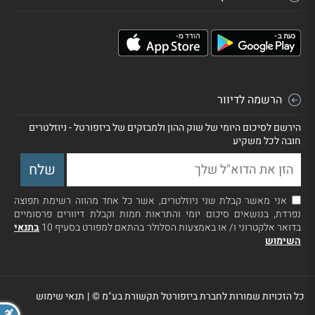
הרשמה לדיוור
הירשם לסיכום היומי של שוק ההון ולמבזקים של ביזפורטל - ניוזלטרים
חובה לכל משקיע
אני מאשר קבלת שני ניוזלטרים, אשר כל אחד מהווה רשימת תפוצה
נפרדת, בנושאים סיכום יומי והתראות חמות וקבלת דיוורים פרסומיים
בדואר אלקטרוני ו/ או באמצעות הסלולר בהתאם למפורט בסעיף 10
בתנאי
השימוש
כל הזכויות שמורות לחברת ביזפורטל תקשורת בע"מ ©
|
תנאי שימוש