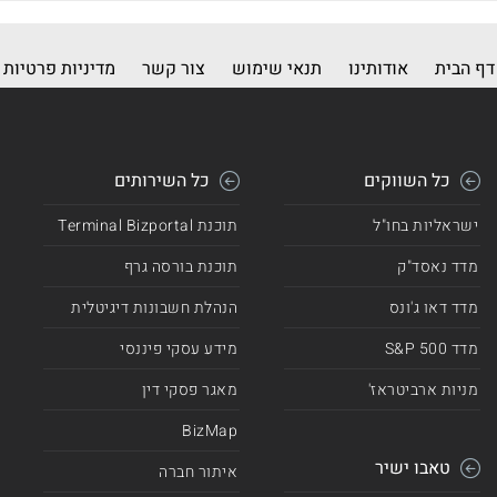
דף הבית
אודותינו
תנאי שימוש
צור קשר
מדיניות פרטיות
כל השווקים
כל השירותים
ישראליות בחו"ל
תוכנת Terminal Bizportal
מדד נאסד"ק
תוכנת בורסה גרף
מדד דאו ג'ונס
הנהלת חשבונות דיגיטלית
מדד 500 S&P
מידע עסקי פיננסי
מניות ארביטראז'
מאגר פסקי דין
BizMap
טאבו ישיר
איתור חברה