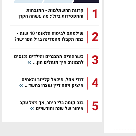
1
קרנות ההשתלמות - המנצחות
והמפסידות ביולי; מה עשתה הקרן
שלכם?
2
שילמתם לביטוח הלאומי 40 שנה -
כמה תקבלו מהמדינה בגיל הפרישה?
3
כשההורים מתבגרים והילדים נכנסים
לתמונה: איך מנהלים הון...
4
דודי אפל, מיכאל קליינר והאחים
איציק ויפה דיין נעצרו בחשד...
5
בנה קומה בלי היתר, אך ניצל עקב
איחור של שנה וחודשיים