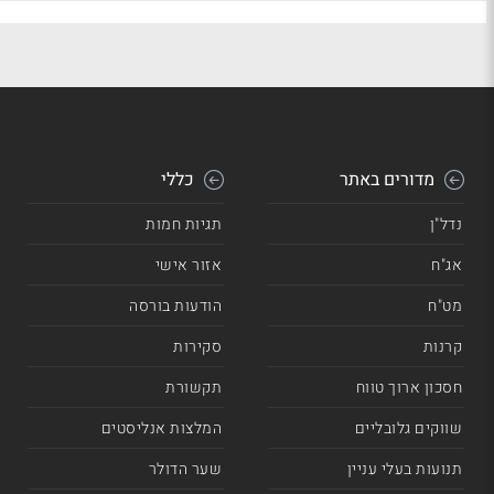
מדורים באתר
כללי
נדל"ן
תגיות חמות
אג"ח
אזור אישי
מט"ח
הודעות בורסה
קרנות
סקירות
חסכון ארוך טווח
תקשורת
שווקים גלובליים
המלצות אנליסטים
תנועות בעלי עניין
שער הדולר