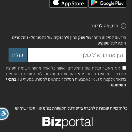
הרשמה לדיוור
הירשם לסיכום היומי של שוק ההון ולמבזקים של ביזפורטל - ניוזלטרים
חובה לכל משקיע
אני מאשר קבלת שני ניוזלטרים, אשר כל אחד מהווה רשימת תפוצה
נפרדת, בנושאים סיכום יומי והתראות חמות וקבלת דיוורים פרסומיים
בדואר אלקטרוני ו/ או באמצעות הסלולר בהתאם למפורט בסעיף 10
בתנאי
השימוש
כל הזכויות שמורות לחברת ביזפורטל תקשורת בע"מ ©
|
תנאי שימוש