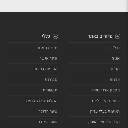
מדורים באתר
כללי
נדל"ן
תגיות חמות
אג"ח
אזור אישי
מט"ח
הודעות בורסה
קרנות
סקירות
חסכון ארוך טווח
תקשורת
שווקים גלובליים
המלצות אנליסטים
תנועות בעלי עניין
שער הדולר
מדדים למצב השוק
שער האירו