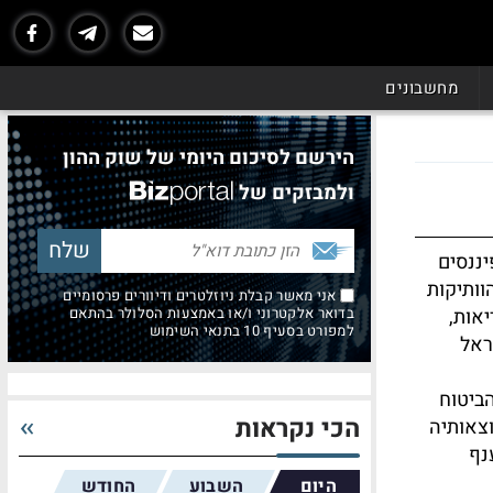
מחשבונים
הירשם לסיכום היומי של שוק ההון
ולמבזקים של
יננסים
וותיקות
אני מאשר קבלת ניוזלטרים ודיוורים פרסומיים
יאות,
בדואר אלקטרוני ו/או באמצעות הסלולר בהתאם
למפורט בסעיף 10 בתנאי השימוש
ראל
הביטוח
הכי נקראות
וצאותיה
נף
היום
השבוע
החודש