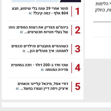
 הלימות
1
פוטר אחרי 29 שנה בלי שימוע, תבע
וח, כחלק
804 אלף - כמה קיבל?
2
ביהמ"ש מצדיק את רשות המסים: הונו
של בעלי חנויות תכשיטים...
3
כשההורים מתבגרים והילדים נכנסים
לתמונה: איך מנהלים הון...
4
שכר חדר ב-200 דולר - וזכה במחצית
מדירת המנוחה
5
דודי אפל, מיכאל קליינר והאחים
איציק ויפה דיין נעצרו בחשד...