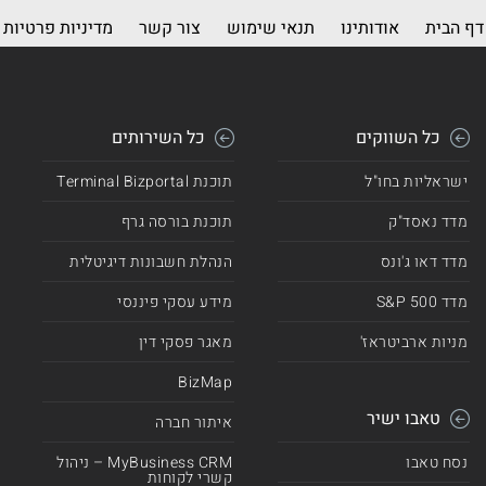
דף הבית
אודותינו
תנאי שימוש
צור קשר
מדיניות פרטיות
כל השווקים
כל השירותים
ישראליות בחו"ל
תוכנת Terminal Bizportal
מדד נאסד"ק
תוכנת בורסה גרף
מדד דאו ג'ונס
הנהלת חשבונות דיגיטלית
מדד 500 S&P
מידע עסקי פיננסי
מניות ארביטראז'
מאגר פסקי דין
BizMap
טאבו ישיר
איתור חברה
נסח טאבו
MyBusiness CRM – ניהול
קשרי לקוחות