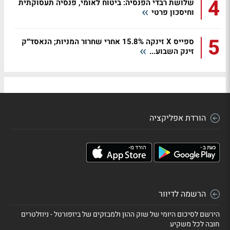
4
שלושת רבדי הפנסיה: ביטוח לאומי, פנסיה תעסוקתית
וחיסכון פרטי
5
ספייס X זינקה 15.8% אחרי שחרור המניות; הנאסד״ק
זינק השבוע...
הורדת אפליקציה
הרשמה לדיוור
הירשם לסיכום היומי של שוק ההון ולמבזקים של ביזפורטל - ניוזלטרים
חובה לכל משקיע