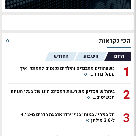
הכי נקראות
היום
השבוע
החודש
1
כשההורים מתבגרים והילדים נכנסים לתמונה: איך
מנהלים הון...
2
ביהמ"ש מצדיק את רשות המסים: הונו של בעלי חנויות
תכשיטים...
3
תל בנימין: באותו בניין ירדו ארבעה חדרים מ-4.12
ל-3.6 מיליון