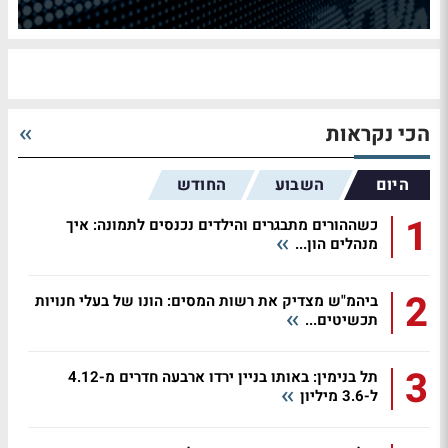
הכי נקראות
היום
השבוע
החודש
1
כשההורים מתבגרים והילדים נכנסים לתמונה: איך
מנהלים הון...
2
ביהמ"ש מצדיק את רשות המסים: הונו של בעלי חנויות
תכשיטים...
3
תל בנימין: באותו בניין ירדו ארבעה חדרים מ-4.12
ל-3.6 מיליון