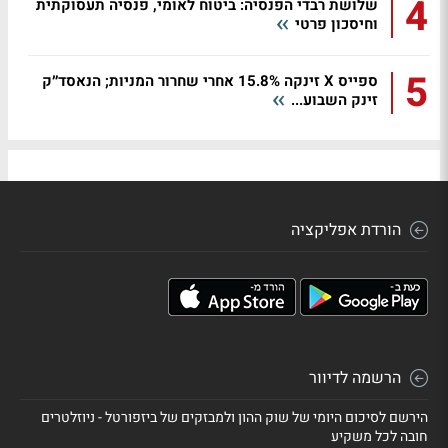
4
שלושת רבדי הפנסיה: ביטוח לאומי, פנסיה תעסוקתית
וחיסכון פרטי
5
ספייס X זינקה 15.8% אחרי שחרור המניות; הנאסד״ק
זינק השבוע...
הורדת אפליקציה
הרשמה לדיוור
הירשם לסיכום היומי של שוק ההון ולמבזקים של ביזפורטל - ניוזלטרים
חובה לכל משקיע