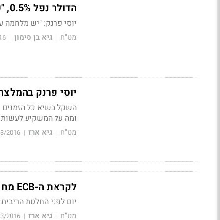
הדולר נפל 0.5%, "פלוג עומדת מהצד, והספקולנטים חוגגים"
יוסי פרנק:
"יש מלחמה על רמת 3.75 והמגמה של 
מט"ח
גיא בן סימון
16
|
|
יוסי פרנק בהמלצה
השקל בשיא כל הזמנים מ
ומה על המשקיע לעשות?
מט"ח
גיא ארז
03/2016
|
|
לקראת ה-ECB מחר: יוסי פרנק עם המלצה ספציפית למשקיעים
יום לפני החלטת הריבית של ה-ECB, פרנק ממליץ להמתין למחר לקראת פ
מט"ח
גיא ארז
03/2016
|
|