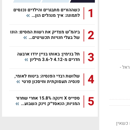
1
כשההורים מתבגרים והילדים נכנסים
לתמונה: איך מנהלים הון...
2
ביהמ"ש מצדיק את רשות המסים: הונו
של בעלי חנויות תכשיטים...
3
תל בנימין: באותו בניין ירדו ארבעה
חדרים מ-4.12 ל-3.6 מיליון
4%; תגובת בנק ישראל -
4
שלושת רבדי הפנסיה: ביטוח לאומי,
פנסיה תעסוקתית וחיסכון פרטי
5
ספייס X זינקה 15.8% אחרי שחרור
המניות; הנאסד״ק זינק השבוע...
 כשאין