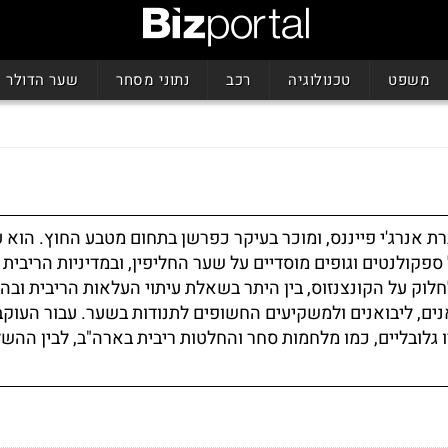
משפט
טכנולוגיה
רכב
נתוני מסחר
שער הדולר
 אנרג'י פייננס, ומוכר בעיקר כפרשן בתחום מטבע החוץ. הוא 
קולנטים וגופים מוסדיים על שער החליפין, ובמדיניות הריבית
לחלוק על הקונצנזוס, בין היתר בשאלת עיתוי העלאות הריבית וב
ים, ליבואנים ולמשקיעים החשופים לתנודות בשער. עבור העוק
גלובליים, כמו מלחמות סחר והחלטות ריבית בארה"ב, לבין ההש