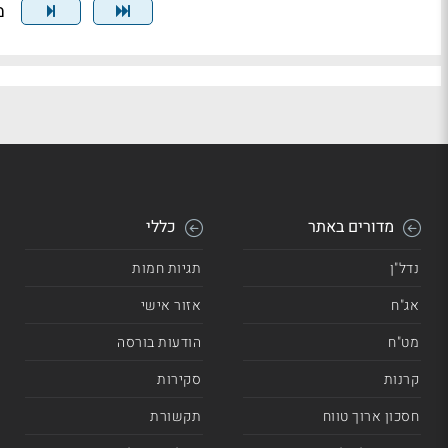
מצ
מדורים באתר
כללי
נדל"ן
תגיות חמות
אג"ח
אזור אישי
מט"ח
הודעות בורסה
קרנות
סקירות
חסכון ארוך טווח
תקשורת