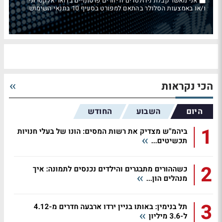
אני מאשר קבלת ניוזלטרים ודיוורים פרסומיים בדואר אלקטרוני
ו/או באמצעות הסלולר בהתאם למפורט בסעיף 10 בתנאי השימוש
הכי נקראות
היום
השבוע
החודש
1
ביהמ"ש מצדיק את רשות המסים: הונו של בעלי חנויות
תכשיטים...
2
כשההורים מתבגרים והילדים נכנסים לתמונה: איך
מנהלים הון...
3
תל בנימין: באותו בניין ירדו ארבעה חדרים מ-4.12
ל-3.6 מיליון