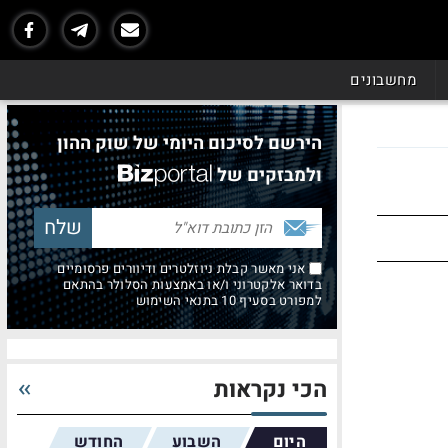
מחשבונים
הירשם לסיכום היומי של שוק ההון
ולמבזקים של
אני מאשר קבלת ניוזלטרים ודיוורים פרסומיים
בדואר אלקטרוני ו/או באמצעות הסלולר בהתאם
למפורט בסעיף 10 בתנאי השימוש
הכי נקראות
היום
השבוע
החודש