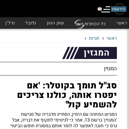
הירשמו
ראשי
שוק ההון
גלובל
נדל"ן
כל הכותרות
ראשי
תגיות
המגזין
המגזין
סג"ל תומך בקוטלר: 'אם
יפטרו אותה, כולנו צריכים
להשמיע קול'
המגיש המזוהה עם הימין, הסתייג מדבריה של מגישת
'המגזין' ברשת 13, אמר כי לגיטימי לתקוף את דבריה, אבל
גרס כי חובה לאפשר לה לומר אותם במסגרת חופש הביטוי