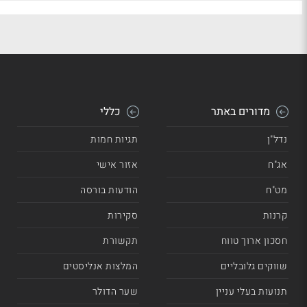
מדורים באתר
כללי
נדל"ן
תגיות חמות
אג"ח
אזור אישי
מט"ח
הודעות בורסה
קרנות
סקירות
חסכון ארוך טווח
תקשורת
שווקים גלובליים
המלצות אנליסטים
תנועות בעלי עניין
שער הדולר