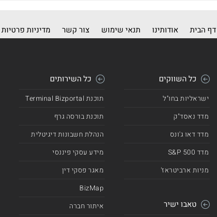
דף הבית
אודותינו
תנאי שימוש
צור קשר
מדיניות פרטיות
כל השווקים
כל השירותים
ישראליות בחו"ל
תוכנת Terminal Bizportal
מדד נאסד"ק
תוכנת בורסה גרף
מדד דאו ג'ונס
הנהלת חשבונות דיגיטלית
מדד 500 S&P
מידע עסקי פיננסי
מניות ארביטראז'
מאגר פסקי דין
BizMap
טאבו ישיר
איתור חברה