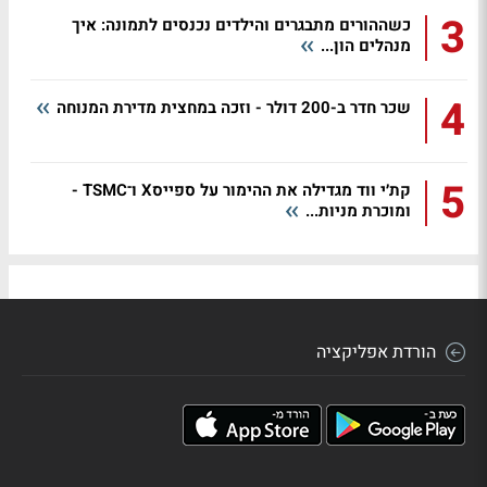
3
כשההורים מתבגרים והילדים נכנסים לתמונה: איך
מנהלים הון...
4
שכר חדר ב-200 דולר - וזכה במחצית מדירת המנוחה
5
קת׳י ווד מגדילה את ההימור על ספייסX ו־TSMC -
ומוכרת מניות...
הורדת אפליקציה