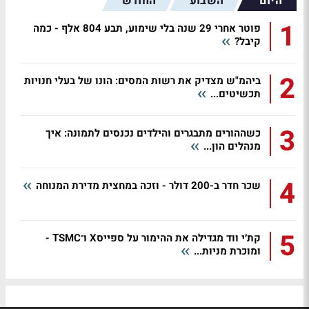
היום
השבוע
החודש
1
פוטר אחרי 29 שנה בלי שימוע, תבע 804 אלף - כמה
קיבל?
2
ביהמ"ש מצדיק את רשות המסים: הונו של בעלי חנויות
תכשיטים...
3
כשההורים מתבגרים והילדים נכנסים לתמונה: איך
מנהלים הון...
4
שכר חדר ב-200 דולר - וזכה במחצית מדירת המנוחה
5
קת׳י ווד מגדילה את ההימור על ספייסX ו־TSMC -
ומוכרת מניות...