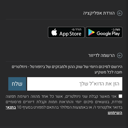
הורדת אפליקציה
הרשמה לדיוור
הירשם לסיכום היומי של שוק ההון ולמבזקים של ביזפורטל - ניוזלטרים
חובה לכל משקיע
אני מאשר קבלת שני ניוזלטרים, אשר כל אחד מהווה רשימת תפוצה
נפרדת, בנושאים סיכום יומי והתראות חמות וקבלת דיוורים פרסומיים
בדואר אלקטרוני ו/ או באמצעות הסלולר בהתאם למפורט בסעיף 10
בתנאי
השימוש