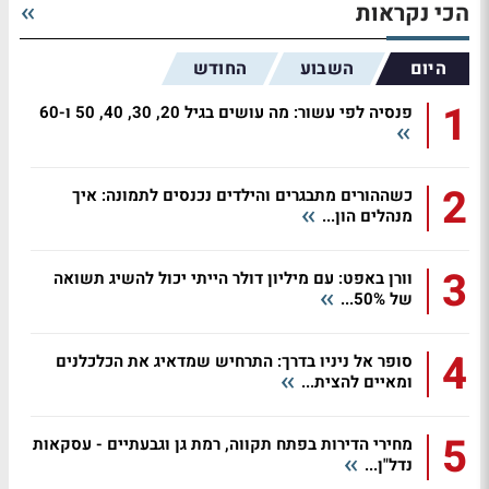
הכי נקראות
היום
השבוע
החודש
1
פנסיה לפי עשור: מה עושים בגיל 20, 30, 40, 50 ו-60
2
כשההורים מתבגרים והילדים נכנסים לתמונה: איך
מנהלים הון...
3
וורן באפט: עם מיליון דולר הייתי יכול להשיג תשואה
של 50%...
4
סופר אל ניניו בדרך: התרחיש שמדאיג את הכלכלנים
ומאיים להצית...
5
מחירי הדירות בפתח תקווה, רמת גן וגבעתיים - עסקאות
נדל"ן...