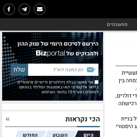
מחשבונים
הירשם לסיכום היומי של שוק ההון
ולמבזקים של
עשיית
מחה בין
אני מאשר קבלת ניוזלטרים ודיוורים פרסומיים
בדואר אלקטרוני ו/או באמצעות הסלולר בהתאם
למפורט בסעיף 10 בתנאי השימוש
סקה של כמיליארדי דולרים,
רכישתה
הכי נקראות
 בניית
 היסטורי
היום
השבוע
החודש