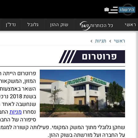
הירשמו
ראשי
שוק ההון
גלובל
נדל"ן
כל הכותרות
ראשי
תגיות
פרוטרום
פרוטרום הייתה 
המזון, המשקאות 
השאר באמצעות ש
שנחשבה לאחד הא
נסחרו
מניות
החבר
סיפורה של החברה
שחקן גלובלי מתוך המשק המקומי. פעילותה קשורה למגמות
על החברה ועל מורשתה בשוק ההון.