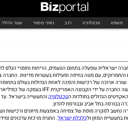
משפט
טכנולוגיה
רכב
נתוני מסחר
שער הדולר
חברה ישראלית שפעלה בתחום הטעמים, הריחות וחומרי הגלם לת
והתמרוקים, עם מטה בחיפה ופעילות בעשרות מדינות. החברה צ
ורה ארוכה של רכישות והפכה לאחת הגדולות בעולם בתחומה.
בשנת 2018 נרכשה החברה על ידי הקבוצה האמריקנית IFF בע
קזיטים הגדולים בתולדות ה
טכנולוגיה
והתעשייה בישראל. עד 
ה בבורסה בתל אביב ובבורסת לונדון.
 נחשב למקרה מופת של צמיחה באמצעות מיזוגים ורכישות ושל
 בתעשיית המזון ול
כלכלת ישראל
. התגית מרכזת עדכונים ומידע