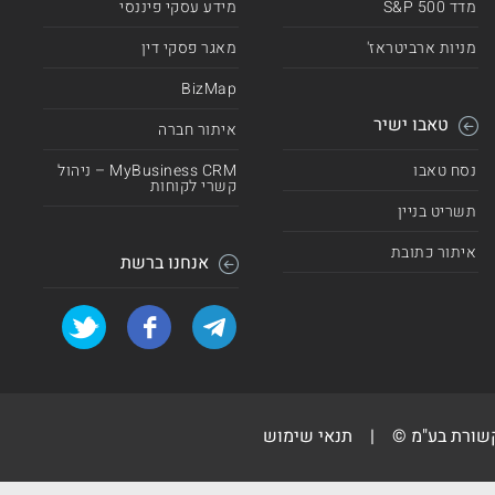
מדד 500 S&P
מידע עסקי פיננסי
מניות ארביטראז'
מאגר פסקי דין
BizMap
טאבו ישיר
איתור חברה
נסח טאבו
MyBusiness CRM – ניהול
קשרי לקוחות
תשריט בניין
איתור כתובת
אנחנו ברשת
קשורת בע"מ ©
|
תנאי שימוש