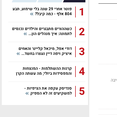
1
פוטר אחרי 29 שנה בלי שימוע, תבע
804 אלף - כמה קיבל?
2
כשההורים מתבגרים והילדים נכנסים
לתמונה: איך מנהלים הון...
3
דודי אפל, מיכאל קליינר והאחים
איציק ויפה דיין נעצרו בחשד...
4
קרנות ההשתלמות - המנצחות
והמפסידות ביולי; מה עשתה הקרן
שלכם?
ורה מעסקת המיזוג עם IFF עומד על כ-8%; הסיבה
5
סנדיסק עקפה את הציפיות -
למשקיעים זה לא הספיק