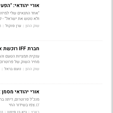
אורי יהודאי: "הפעילות 
"אחד התנאים שלי למיזוג
ולא נוטש את ישראל" - ל
שוק ההון
ערן סוקול
8
|
|
חברת IFF רוכשת את פרוטרום בכ-6.4 מיליארד דולר
מחיר השוק של פרוטרום
שוק ההון
נועם בראל
|
|
אורי יהודאי מסמן
מנכ"ל פרוטרום, דיתה בר
// צפו בשידור החי
בארץ
גיא בן סימון
18
|
|