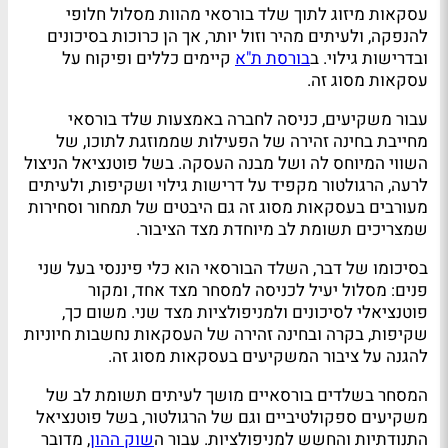
עסקאות מיזוג לתוך שלד בורסאי מהוות מסלול חלופי
להנפקה, ולעיתים מהיר וזול יותר, אך הן כרוכות בסיכונים
ובדרישות גילוי. ב
בורסת ת"א
קיימים כללים ופיקוח על
עסקאות מסוג זה.
עבור משקיעים, כניסה לחברה באמצעות שלד בורסאי
מחייבת בחינה זהירה של הפעילות שממוזגת לתוכו, של
השווי המיוחס לה ושל מבנה העסקה. בשל פוטנציאל הניצול
לרעה, הרגולטור מקפיד על דרישות גילוי ושקיפות, ולעיתים
מעורבים בעסקאות מסוג זה גם היבטים של תמחור וסחירות
שמצריכים תשומת לב מיוחדת מצד הציבור.
בסיכומו של דבר, השלד הבורסאי הוא כלי פיננסי בעל שני
פנים: מסלול יעיל לכניסה למסחר מצד אחד, ומקור
פוטנציאלי לסיכונים ולמניפולציות מצד שני. משום כך,
שקיפות, בקרה ובחינה זהירה של העסקאות נחשבות חיוניות
להגנה על ציבור המשקיעים בעסקאות מסוג זה.
המסחר בשלדים בורסאיים מושך לעיתים תשומת לב של
משקיעים ספקולטיביים וגם של הרגולטור, בשל פוטנציאל
התנודתיות והחשש למניפולציות. עבור ה
שוק ההון
, מדובר