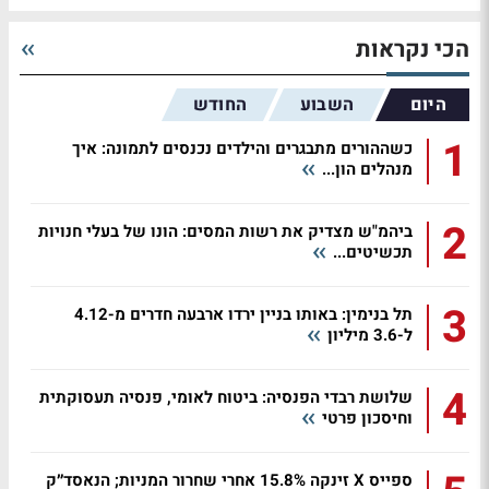
הכי נקראות
היום
השבוע
החודש
1
כשההורים מתבגרים והילדים נכנסים לתמונה: איך
מנהלים הון...
2
ביהמ"ש מצדיק את רשות המסים: הונו של בעלי חנויות
תכשיטים...
3
תל בנימין: באותו בניין ירדו ארבעה חדרים מ-4.12
ל-3.6 מיליון
4
שלושת רבדי הפנסיה: ביטוח לאומי, פנסיה תעסוקתית
וחיסכון פרטי
ספייס X זינקה 15.8% אחרי שחרור המניות; הנאסד״ק