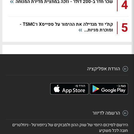
4
שכר חדר ב-200 דולר - וזכה במחצית מדירת המנוחה
5
קת׳י ווד מגדילה את ההימור על ספייסX ו־TSMC -
ומוכרת מניות...
הורדת אפליקציה
הרשמה לדיוור
הירשם לסיכום היומי של שוק ההון ולמבזקים של ביזפורטל - ניוזלטרים
חובה לכל משקיע