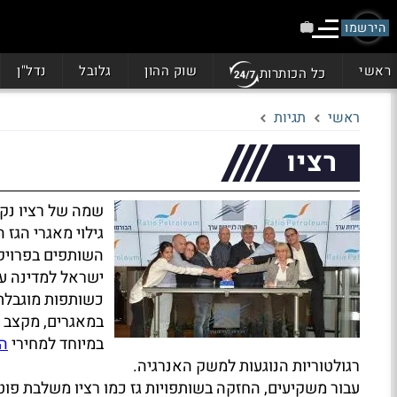
הירשמו
ראשי
שוק ההון
גלובל
נדל"ן
כל הכותרות
ראשי
תגיות
רציו
שמה של רציו נק
גילוי מאגרי הגז 
השותפים בפרויק
ישראל למדינה עת
כשותפות מוגבלת
במאגרים, מקצב ה
במיוחד למחירי
ה
רגולטוריות הנוגעות למשק האנרגיה.
עבור משקיעים, החזקה בשותפויות גז כמו רציו משלבת פוט