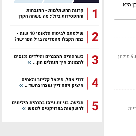
ן היא
1
קרנות ההשתלמות - המנצחות
והמפסידות ביולי; מה עשתה הקרן
שלכם?
2
שילמתם לביטוח הלאומי 40 שנה -
כמה תקבלו מהמדינה בגיל הפרישה?
3
החברה מדווחת על דוחות טובים לרבעון השני; הרווח הנקי הסתכם בכ-28 מיליון דולר, לעומת כ-9.6 מיליון
כשההורים מתבגרים והילדים נכנסים
לתמונה: איך מנהלים הון...
4
דודי אפל, מיכאל קליינר והאחים
איציק ויפה דיין נעצרו בחשד...
5
תביעה: בני זוג גייסו בתרמית מיליונים
יות
להשקעות בפרויקטים לנופש