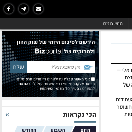
מחשבונים
הירשם לסיכום היומי של שוק ההון
ולמבזקים של
ראלי —
וצת
אני מאשר קבלת ניוזלטרים ודיוורים פרסומיים
 של
בדואר אלקטרוני ו/או באמצעות הסלולר בהתאם
למפורט בסעיף 10 בתנאי השימוש
עתודות
לחשופה
הכי נקראות
טות
היום
השבוע
החודש