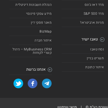
מדד דאו ג'ונס
הנהלת חשבונות דיגיטלית
מדד 500 S&P
מידע עסקי פיננסי
מניות ארביטראז'
מאגר פסקי דין
BizMap
טאבו ישיר
איתור חברה
נסח טאבו
MyBusiness CRM – ניהול
קשרי לקוחות
תשריט בניין
איתור כתובת
אנחנו ברשת
קשורת בע"מ ©
|
תנאי שימוש