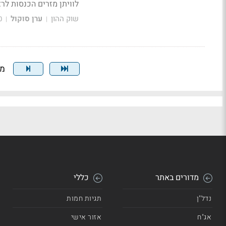
לוויתן מזרים הכנסות לרציו - 47 מיליון דולר; הרווח התפעולי - 28 
שוק ההון
ערן סוקול
0
|
|
מצי
מדורים באתר
כללי
נדל"ן
תגיות חמות
אג"ח
אזור אישי