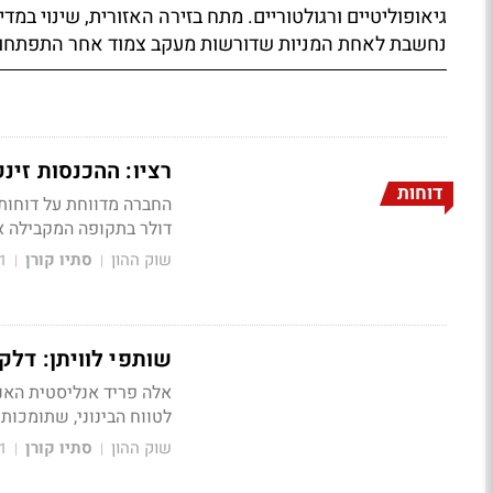
גיאופוליטיים ורגולטוריים. מתח בזירה האזורית, שינוי במדי
נחשבת לאחת המניות שדורשות מעקב צמוד אחר התפתחויו
רציו: ההכנסות זינקו ל-74 מיליון דולר; עלייה ברווח ה
דוחות
דולר בתקופה המקבילה 
שוק ההון
סתיו קורן
1
|
|
שותפי לוויתן: דלק
אלה פריד אנליסטית האנר
לטווח הבינוני, שתומכות 
שוק ההון
סתיו קורן
1
|
|