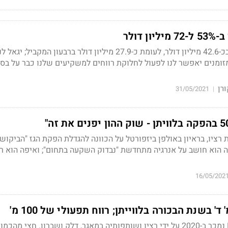
 דולר
הרווח התפעולי הסתכם בכ-42.6 מיליון דולר, לעומת כ-27.9 מיליון דולר ברבעון המקביל; י
זומנים יאפשר לנו לפעול לחלוקת רווחים למשקיעים שלנו כבר על בס
רן
31/05/2021
|
 רציו, בראיון באולפן ביזפורטל על הכוונה להגדלת הפקת הגז "הביקוש
ה הוא חושב על אנרגיה מתחדשת "נבדוק השקעה בתחום"; ואיפה הוא ר
16/05/202
גז טבעי בהיקף 7.3 BCM נמכר ב-2020 על ידי רציו ושותפותיה במאגר, דלק ושברון. חצי 