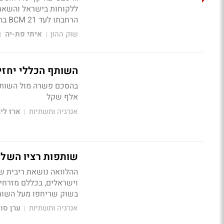
הרחבתו לעד 21 BCM בהשקעה של עד 2 מיליארד ד'
שוק ההון
איתי פת-יה
|
|
השותף הכללי יחזיר לרציו 15 מיליון שקל – למעלה 
אלף שקל
אנרגיה ותשתיות
ארז לי
|
שותפות רציו השלימה מימון מח
בשוק שריחפו מעל השות
אנרגיה ותשתיות
ערן סו
|