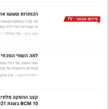
הכותרות שעשו את
סיכום שבועי - TV
מה קורה בתחום הקנאביס
זה שמניית רציו ירדה מאז שגי
שוק ההון
עדי ברזילי
0
|
|
למה השווי הנוכחי ש
ההכרזה הרשמית על תגלית
ניתוחים ודעות
ערן סוקו
|
10 BCM בשנת 2021