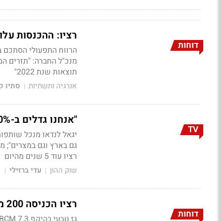
רציו: ההכנסות עלו ב-53% ל-72 מיליון
דוחות
מנכ"ל החברה: "תזרים המ
תוצאות שנת 2022"
אנרגיה ותשתיות
סתיו קו
|
"אנחנו גדלים ב-50% בהפקה בלוויתן - שוק ההון יפנים את זה"
TV
יגאל לנדאו מנכל שותפות
גם בארץ וגם במצרים"; מ
רציו עוד 5 שנים מהיום
שוק ההון
עדי ברזילי
1
|
|
רציו הכניסה 200 מ' ד' בשנת הבכורה בלווייתן; רווח תפעולי של 100 מ'
דוחות