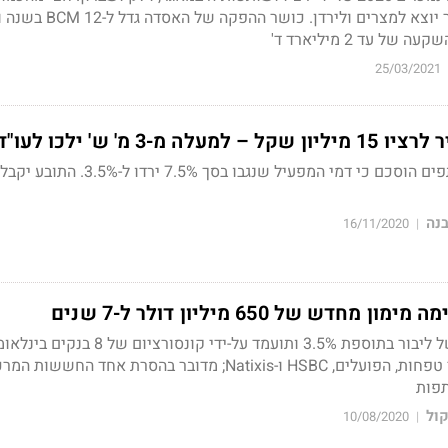
ללקוחות בישראל והשאר יוצא למצרים ולירדן. כוש
25/03/2021
מ-3 מ' ש' ילכו לעו"ד
בנה
16/11/2020
|
דש של 650 מיליון דולר ל-7 שנים
ההלוואה נושאת ריבית של ליבור בתוספת 3.5% ותועמד על-ידי קונסורציום של 
וישראלים, בכללם מזרחי טפחות, הפועלים, HSBC ו-Natixis; מדובר בהסרת אחד החששו
פות
קול
10/08/2020
|