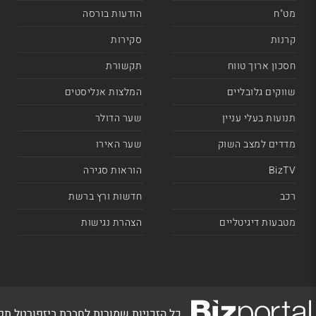
מט"ח
הודעות בורסה
קרנות
סקירות
חסכון ארוך טווח
תקשורת
שווקים גלובליים
המלצות אנליסטים
תנועות בעלי עניין
שער הדולר
מדדים למצב השוק
שער האירו
BizTV
הוראות סגירה
רכב
חדשות ורץ ברשת
מטבעות דיגיטליים
הצהרת נגישות
כל הזכויות שמורות לחברת ביזפורטל ת