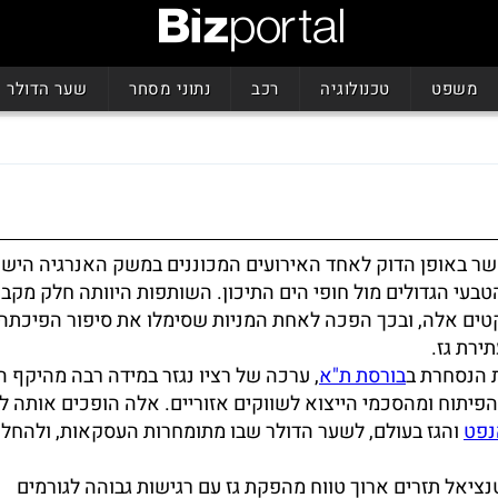
משפט
טכנולוגיה
רכב
נתוני מסחר
שער הדולר
שר באופן הדוק לאחד האירועים המכוננים במשק האנרגיה היש
הטבעי הגדולים מול חופי הים התיכון. השותפות היוותה חלק מקב
טים אלה, ובכך הפכה לאחת המניות שסימלו את סיפור הפיכתה
ירת גז.
 הנסחרת ב
בורסת ת"א
, ערכה של רציו נגזר במידה רבה מהיקף ה
פיתוח ומהסכמי הייצוא לשווקים אזוריים. אלה הופכים אותה 
נפט
והגז בעולם, לשער הדולר שבו מתומחרות העסקאות, ולהחל
נציאל תזרים ארוך טווח מהפקת גז עם רגישות גבוהה לגורמים