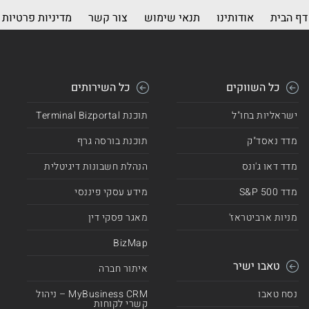
דף הבית
אודותינו
תנאי שימוש
צור קשר
מדיניות פרטיות
כל השווקים
כל השירותים
ישראליות בחו"ל
תוכנת Terminal Bizportal
מדד נאסד"ק
תוכנת בורסה גרף
מדד דאו ג'ונס
הנהלת חשבונות דיגיטלית
מדד 500 S&P
מידע עסקי פיננסי
מניות ארביטראז'
מאגר פסקי דין
BizMap
טאבו ישיר
איתור חברה
נסח טאבו
MyBusiness CRM – ניהול
קשרי לקוחות