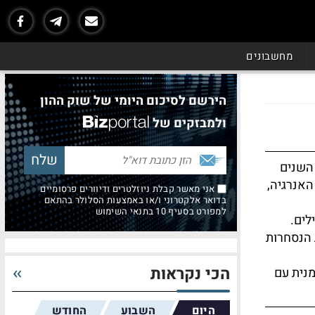
מחשבונים
הירשם לסיכום היומי של שוק ההון
ולמבזקים של
השנים
האנרגיה,
אני מאשר קבלת ניוזלטרים ודיוורים פרסומיים
בדואר אלקטרוני ו/או באמצעות הסלולר בהתאם
למפורט בסעיף 10 בתנאי השימוש
לים.
 הנסחרות
הכי נקראות
מנית עם
היום
השבוע
החודש