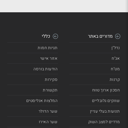
מדורים באתר
כללי
נדל"ן
תגיות חמות
אג"ח
אזור אישי
מט"ח
הודעות בורסה
קרנות
סקירות
חסכון ארוך טווח
תקשורת
שווקים גלובליים
המלצות אנליסטים
תנועות בעלי עניין
שער הדולר
מדדים למצב השוק
שער האירו