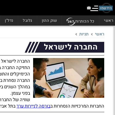
הירשמו
ראשי
שוק ההון
גלובל
נדל"ן
כל הכותרות
ראשי
תגיות
החברה לישראל
החברה לישראל ה
החזיקה החברה בש
הכימיקלים והתש
החברה נסחרת בב
במהלך השנים בי
בפני עצמן.
שוויה של החברה 
החברות המרכזיות הנסחרות ב
בורסה לניירות ערך
בתל אביב