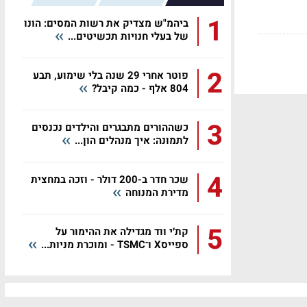
1
ביהמ"ש מצדיק את רשות המסים: הונו
של בעלי חנויות תכשיטים...
2
פוטר אחרי 29 שנה בלי שימוע, תבע
804 אלף - כמה קיבל?
3
כשההורים מתבגרים והילדים נכנסים
לתמונה: איך מנהלים הון...
4
שכר חדר ב-200 דולר - וזכה במחצית
מדירת המנוחה
5
קת׳י ווד מגדילה את ההימור על
ספייסX ו־TSMC - ומוכרת מניות...