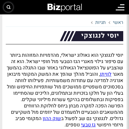
ראשי
תגיות
יוסי לנגוצקי
יוסי לנגוצקי הוא גאולוג ישראלי, מהדמויות המזוהות ביותר
עם סיפור גילוי מאגרי הגז הטבעי מול חופי ישראל. הוא זה
שהצביע על הפוטנציאל הגאולוגי באזור שבו התגלה בהמשך
מאגר
לוויתן
, והוביל מהלך שהפך את המשק המקומי מיבואן
אנרגיה למדינה עם עתודות משמעותיות. פעילותו לוותה
בסכסוכים משפטיים ממושכים מול שותפויות החיפוש ומול
בעלי הון על חלקו בזכויות ובתמלוגים, הליכים שהסתיימו
בפסיקות ובתשלומים בהיקף עשרות מיליוני שקלים.
הפרשה הפכה למקרה מבחן ביחס לחלוקת הרווחים
מהמשאבים הטבעיים ולמעמדם של יוזמים מול משקיעים
גדולים. לנגוצקי גם שב לפעול ב
שוק ההון
המקומי סביב
מיזמי חיפושי
גז טבעי
נוספים.