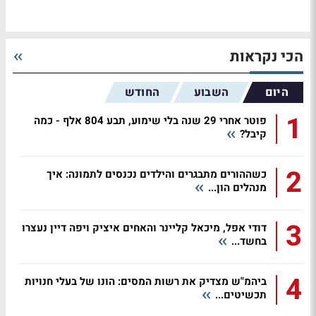
הכי נקראות
היום
השבוע
החודש
1
פוטר אחרי 29 שנה בלי שימוע, תבע 804 אלף - כמה
קיבל?
2
כשההורים מתבגרים והילדים נכנסים לתמונה: איך
מנהלים הון...
3
דודי אפל, מיכאל קליינר והאחים איציק ויפה דיין נעצרו
בחשד...
4
ביהמ"ש מצדיק את רשות המסים: הונו של בעלי חנויות
תכשיטים...