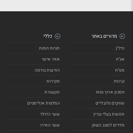
מדורים באתר
כללי
נדל"ן
תגיות חמות
אג"ח
אזור אישי
מט"ח
הודעות בורסה
קרנות
סקירות
חסכון ארוך טווח
תקשורת
שווקים גלובליים
המלצות אנליסטים
תנועות בעלי עניין
שער הדולר
מדדים למצב השוק
שער האירו