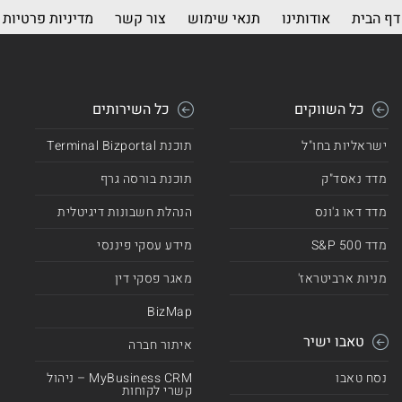
דף הבית
אודותינו
תנאי שימוש
צור קשר
מדיניות פרטיות
כל השווקים
כל השירותים
ישראליות בחו"ל
תוכנת Terminal Bizportal
מדד נאסד"ק
תוכנת בורסה גרף
מדד דאו ג'ונס
הנהלת חשבונות דיגיטלית
מדד 500 S&P
מידע עסקי פיננסי
מניות ארביטראז'
מאגר פסקי דין
BizMap
טאבו ישיר
איתור חברה
נסח טאבו
MyBusiness CRM – ניהול
קשרי לקוחות