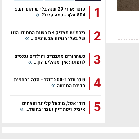
1
פוטר אחרי 29 שנה בלי שימוע, תבע
804 אלף - כמה קיבל?
2
ביהמ"ש מצדיק את רשות המסים: הונו
של בעלי חנויות תכשיטים...
3
כשההורים מתבגרים והילדים נכנסים
לתמונה: איך מנהלים הון...
4
שכר חדר ב-200 דולר - וזכה במחצית
מדירת המנוחה
5
דודי אפל, מיכאל קליינר והאחים
איציק ויפה דיין נעצרו בחשד...