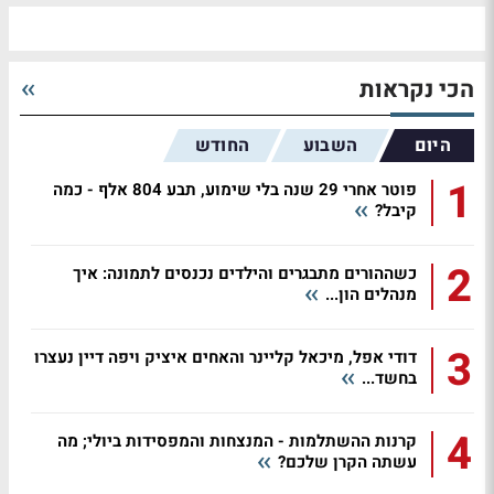
הכי נקראות
היום
השבוע
החודש
1
פוטר אחרי 29 שנה בלי שימוע, תבע 804 אלף - כמה
קיבל?
2
כשההורים מתבגרים והילדים נכנסים לתמונה: איך
מנהלים הון...
3
דודי אפל, מיכאל קליינר והאחים איציק ויפה דיין נעצרו
בחשד...
4
קרנות ההשתלמות - המנצחות והמפסידות ביולי; מה
עשתה הקרן שלכם?