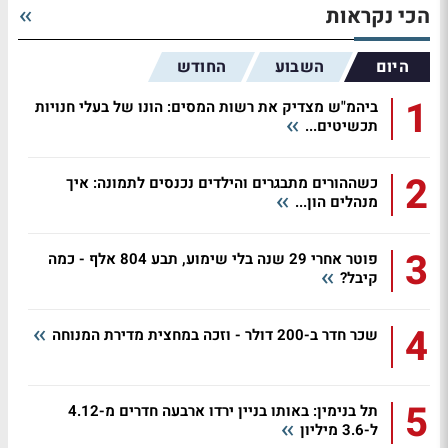
הכי נקראות
היום
השבוע
החודש
1
ביהמ"ש מצדיק את רשות המסים: הונו של בעלי חנויות
תכשיטים...
2
כשההורים מתבגרים והילדים נכנסים לתמונה: איך
מנהלים הון...
3
פוטר אחרי 29 שנה בלי שימוע, תבע 804 אלף - כמה
קיבל?
4
שכר חדר ב-200 דולר - וזכה במחצית מדירת המנוחה
5
תל בנימין: באותו בניין ירדו ארבעה חדרים מ-4.12
ל-3.6 מיליון