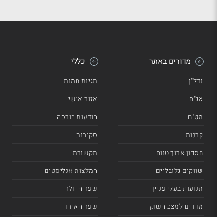
מדורים באתר
כללי
נדל"ן
תגיות חמות
אג"ח
אזור אישי
מט"ח
הודעות בורסה
קרנות
סקירות
חסכון ארוך טווח
תקשורת
שווקים גלובליים
המלצות אנליסטים
תנועות בעלי עניין
שער הדולר
מדדים למצב השוק
שער האירו