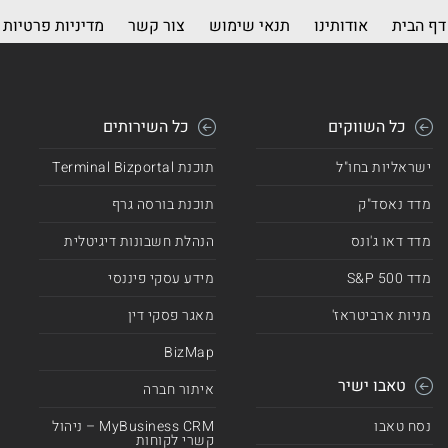
דף הבית
אודותינו
תנאי שימוש
צור קשר
מדיניות פרטיות
כל השווקים
כל השירותים
ישראליות בחו"ל
תוכנת Terminal Bizportal
מדד נאסד"ק
תוכנת בורסה גרף
מדד דאו ג'ונס
הנהלת חשבונות דיגיטלית
מדד 500 S&P
מידע עסקי פיננסי
מניות ארביטראז'
מאגר פסקי דין
BizMap
טאבו ישיר
איתור חברה
נסח טאבו
MyBusiness CRM – ניהול
קשרי לקוחות