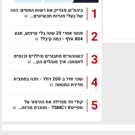
1
ביהמ"ש מצדיק את רשות המסים: הונו
של בעלי חנויות תכשיטים...
2
פוטר אחרי 29 שנה בלי שימוע, תבע
804 אלף - כמה קיבל?
3
כשההורים מתבגרים והילדים נכנסים
לתמונה: איך מנהלים הון...
4
שכר חדר ב-200 דולר - וזכה במחצית
מדירת המנוחה
5
קת׳י ווד מגדילה את ההימור על
ספייסX ו־TSMC - ומוכרת מניות...