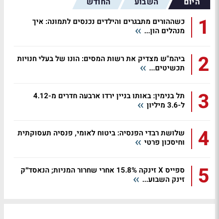
היום
השבוע
החודש
1
כשההורים מתבגרים והילדים נכנסים לתמונה: איך
מנהלים הון...
2
ביהמ"ש מצדיק את רשות המסים: הונו של בעלי חנויות
תכשיטים...
3
תל בנימין: באותו בניין ירדו ארבעה חדרים מ-4.12
ל-3.6 מיליון
4
שלושת רבדי הפנסיה: ביטוח לאומי, פנסיה תעסוקתית
וחיסכון פרטי
5
ספייס X זינקה 15.8% אחרי שחרור המניות; הנאסד״ק
זינק השבוע...