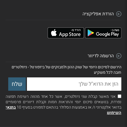
הורדת אפליקציה
הרשמה לדיוור
הירשם לסיכום היומי של שוק ההון ולמבזקים של ביזפורטל - ניוזלטרים
חובה לכל משקיע
אני מאשר קבלת שני ניוזלטרים, אשר כל אחד מהווה רשימת תפוצה
נפרדת, בנושאים סיכום יומי והתראות חמות וקבלת דיוורים פרסומיים
בדואר אלקטרוני ו/ או באמצעות הסלולר בהתאם למפורט בסעיף 10
בתנאי
השימוש