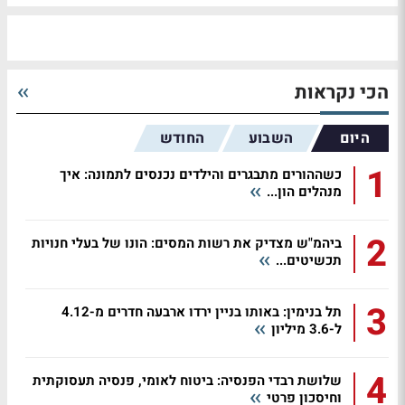
הכי נקראות
היום
השבוע
החודש
1
כשההורים מתבגרים והילדים נכנסים לתמונה: איך
מנהלים הון...
2
ביהמ"ש מצדיק את רשות המסים: הונו של בעלי חנויות
תכשיטים...
3
תל בנימין: באותו בניין ירדו ארבעה חדרים מ-4.12
ל-3.6 מיליון
4
שלושת רבדי הפנסיה: ביטוח לאומי, פנסיה תעסוקתית
וחיסכון פרטי