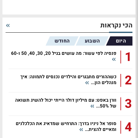
הכי נקראות
היום
השבוע
החודש
1
פנסיה לפי עשור: מה עושים בגיל 20, 30, 40, 50 ו-60
2
כשההורים מתבגרים והילדים נכנסים לתמונה: איך
מנהלים הון...
3
וורן באפט: עם מיליון דולר הייתי יכול להשיג תשואה
של 50%...
4
סופר אל ניניו בדרך: התרחיש שמדאיג את הכלכלנים
ומאיים להצית...