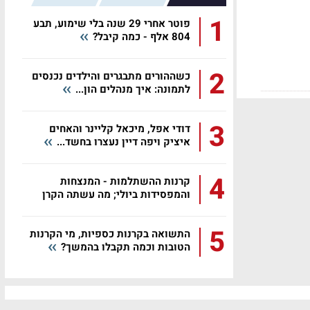
1
פוטר אחרי 29 שנה בלי שימוע, תבע
804 אלף - כמה קיבל?
2
כשההורים מתבגרים והילדים נכנסים
לתמונה: איך מנהלים הון...
3
דודי אפל, מיכאל קליינר והאחים
איציק ויפה דיין נעצרו בחשד...
4
קרנות ההשתלמות - המנצחות
והמפסידות ביולי; מה עשתה הקרן
שלכם?
5
התשואה בקרנות כספיות, מי הקרנות
הטובות וכמה תקבלו בהמשך?