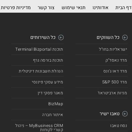
דף הבית
אודותינו
תנאי שימוש
צור קשר
מדיניות פרטיות
כל השווקים
כל השירותים
ישראליות בחו"ל
תוכנת Terminal Bizportal
מדד נאסד"ק
תוכנת בורסה גרף
מדד דאו ג'ונס
הנהלת חשבונות דיגיטלית
מדד 500 S&P
מידע עסקי פיננסי
מניות ארביטראז'
מאגר פסקי דין
BizMap
טאבו ישיר
איתור חברה
נסח טאבו
MyBusiness CRM – ניהול
קשרי לקוחות