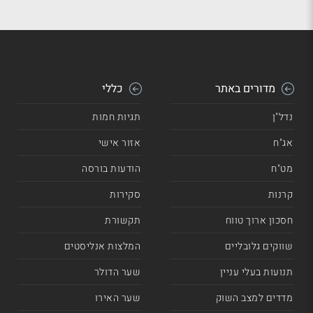
מדורים באתר
כללי
נדל"ן
תגיות חמות
אג"ח
אזור אישי
מט"ח
הודעות בורסה
קרנות
סקירות
חסכון ארוך טווח
תקשורת
שווקים גלובליים
המלצות אנליסטים
תנועות בעלי עניין
שער הדולר
מדדים למצב השוק
שער האירו