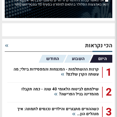
אני מאשר קבלת ניוזלטרים ודיוורים פרסומיים בדואר אלקטרוני
ו/או באמצעות הסלולר בהתאם למפורט בסעיף 10 בתנאי השימוש
הכי נקראות
היום
השבוע
החודש
1
קרנות ההשתלמות - המנצחות והמפסידות ביולי; מה
עשתה הקרן שלכם?
2
שילמתם לביטוח הלאומי 40 שנה - כמה תקבלו
מהמדינה בגיל הפרישה?
3
כשההורים מתבגרים והילדים נכנסים לתמונה: איך
מנהלים הון...