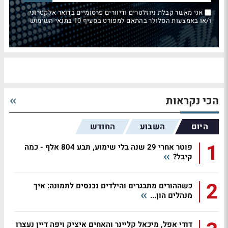
אני מאשר קבלת ניוזלטרים ודיוורים פרסומיים בדואר אלקטרוני
ו/או באמצעות הסלולר בהתאם למפורט בסעיף 10 בתנאי השימוש
הכי נקראות
היום
השבוע
החודש
1
פוטר אחרי 29 שנה בלי שימוע, תבע 804 אלף - כמה
קיבל?
2
כשההורים מתבגרים והילדים נכנסים לתמונה: איך
מנהלים הון...
דודי אפל, מיכאל קליינר והאחים איציק ויפה דיין נעצרו