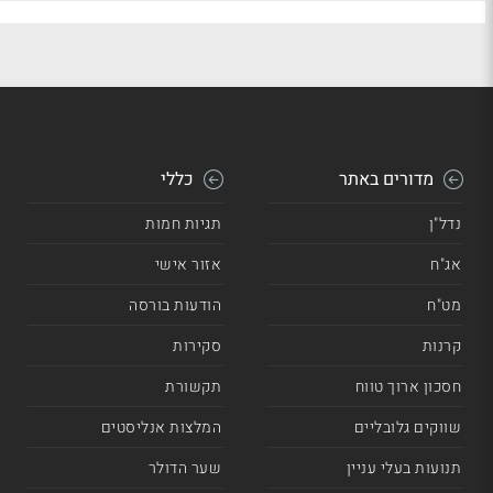
מדורים באתר
כללי
נדל"ן
תגיות חמות
אג"ח
אזור אישי
מט"ח
הודעות בורסה
קרנות
סקירות
חסכון ארוך טווח
תקשורת
שווקים גלובליים
המלצות אנליסטים
תנועות בעלי עניין
שער הדולר