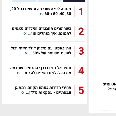
1
פנסיה לפי עשור: מה עושים בגיל 20,
30, 40, 50 ו-60
2
כשההורים מתבגרים והילדים נכנסים
לתמונה: איך מנהלים הון...
3
וורן באפט: עם מיליון דולר הייתי יכול
להשיג תשואה של 50%...
4
סופר אל ניניו בדרך: התרחיש שמדאיג
את הכלכלנים ומאיים להצית...
תקציב הפרסום של ONOT עוזב
5
מחירי הדירות בפתח תקווה, רמת גן
בור?
וגבעתיים - עסקאות נדל"ן...