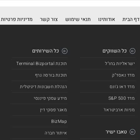
דף הבית
אודותינו
תנאי שימוש
צור קשר
מדיניות פרטיות
כל השווקים
כל השירותים
ישראליות בחו"ל
תוכנת Terminal Bizportal
מדד נאסד"ק
תוכנת בורסה גרף
מדד דאו ג'ונס
הנהלת חשבונות דיגיטלית
מדד 500 S&P
מידע עסקי פיננסי
מניות ארביטראז'
מאגר פסקי דין
BizMap
טאבו ישיר
איתור חברה