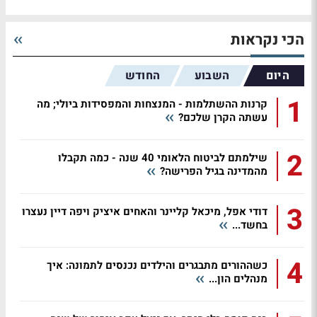
הכי נקראות
היום
השבוע
החודש
1
קרנות ההשתלמות - המנצחות והמפסידות ביולי; מה
עשתה הקרן שלכם?
2
שילמתם לביטוח הלאומי 40 שנה - כמה תקבלו
מהמדינה בגיל הפרישה?
3
דודי אפל, מיכאל קליינר והאחים איציק ויפה דיין נעצרו
בחשד...
4
כשההורים מתבגרים והילדים נכנסים לתמונה: איך
מנהלים הון...