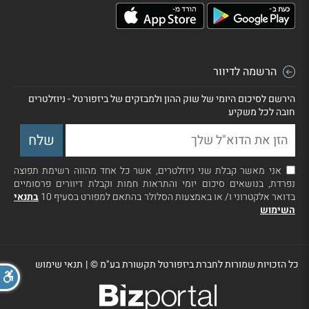
הרשמה לדיוור
הירשם לסיכום היומי של שוק ההון ולמבזקים של ביזפורטל - ניוזלטרים
חובה לכל משקיע
אני מאשר קבלת שני ניוזלטרים, אשר כל אחד מהווה רשימת תפוצה
נפרדת, בנושאים סיכום יומי והתראות חמות וקבלת דיוורים פרסומיים
בדואר אלקטרוני ו/ או באמצעות הסלולר בהתאם למפורט בסעיף 10
בתנאי
השימוש
כל הזכויות שמורות לחברת ביזפורטל תקשורת בע"מ ©
|
תנאי שימוש