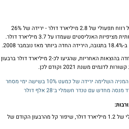
בתוצאותיה לדוחות האחרונים דיווחה פורד על רווח תפעולי של 2.8 מיליארד דולר - ירידה של 26%
לעומת הרבעון המקביל אשתקד ונמוך משמעותית מציפיות האנליסטים שעמדו על 3.7 מיליארד דולר.
2008.
הגורם העיקרי לתוצאות החלשות היה עלייה חדה בהוצאות האחריות, שהגיעו לכ-2 מיליארד דולר ברבעון
רבות:
1. Ford Blue (רכבים מסורתיים): רווח תפעולי של 1.2 מיליארד דולר, שיפור קל מהרבעון הקודם של