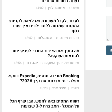
בשנה בחובות אבודים
משפט
איתמר לוין
14:02
|
|
לעבוד, לקבל משכורת ואז לצאת לקניות:
המתחם שמנסה ללמד ילדים איך עובד
כסף
צרכנות פיננסית
ענת גלעד
13:42
|
|
ה
מה הופך את הציבור החרדי לפגיע יותר
להונאות השקעה?
מיומנו של יועץ השקעות
יוגב דוד
13:56
|
|
Booking מורידה תחזית, Expedia דווקא
מעלה - מי מנצחת את קיץ 2026?
גלובל
מירב ארד
13:28
|
|
רשות המסים באה לחפש, הבן שרף הכל
על המנגל - האב ברח ל-3 שבועות