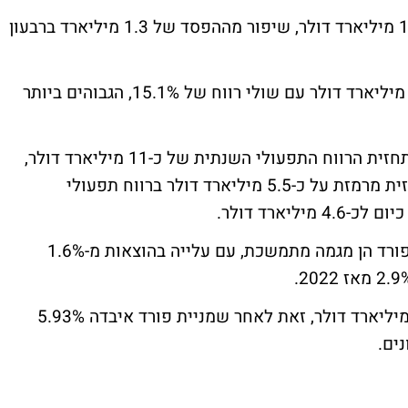
2. Model e (רכבים חשמליים): הפסד של 1.1 מיליארד דולר, שיפור מההפסד של 1.3 מיליארד ברבעון
3. Ford Pro (רכבים מסחריים): רווח של 2.6 מיליארד דולר עם שולי רווח של 15.1%, הגבוהים ביותר
למרות התוצאות המאכזבות, פורד שמרה על תחזית הרווח התפעולי השנתית של כ-11 מיליארד דולר,
רמז לציפייה למחצית שנייה חזקה יותר. התחזית מרמזת על כ-5.5 מיליארד דולר ברווח תפעולי
יארד דולר.
האנליסטים מעריכים כי בעיות האחריות של פורד הן מגמה מתמשכת, עם עלייה בהוצאות מ-1.6%
יצרנית הרכב נסחרת כעת לפי שווי של 42.9 מיליארד דולר, זאת לאחר שמניית פורד איבדה 5.93%