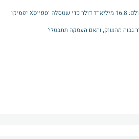
מאסק בונה את מפעל השבבים הגדול בעולם: 16.8 מיליארד דולר כדי שטסלה וספייסX יפסיקו