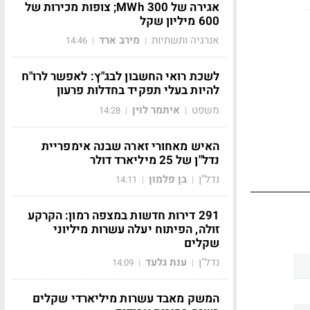
אגירה של 300 MWh; צופות מכירות של
600 מיליון שקל
אנרגיה ותשתיות
מירב ארד
14:46
|
|
לשכת רואי החשבון לבג"ץ: לאפשר לרו"ח
להיות בעלי תפקיד בחדלות פרעון
משפט
איתמר לוין
14:28
|
|
האיש מאחורי זארה שבנה אימפריית
נדל"ן של 25 מיליארד דולר
נדל"ן
בן פלמון
14:11
|
|
291 דירות חדשות במצפה רמון: הקרקע
זולה, הפיתוח יעלה עשרות מיליוני
שקלים
נדל"ן
ענת גלעד
14:09
|
|
המשק מאבד עשרות מיליארדי שקלים