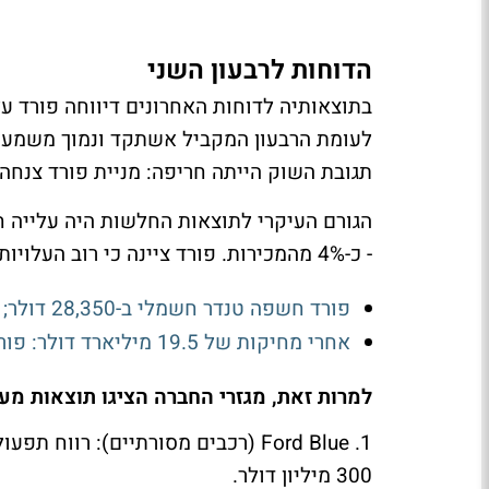
הדוחות לרבעון השני
תגובת השוק הייתה חריפה: מניית פורד צנחה ב-18.4% בתגובה, הירידה החדה ביותר מאז נובמבר 
- כ-4% מהמכירות. פורד ציינה כי רוב העלויות קשורות לדגמים משנת 2021 וקודם לכן.
פורד חשפה טנדר חשמלי ב-28,350 דולר; המניה השלימה ירידה של כמעט 10% בשישה ימי מסחר
אחרי מחיקות של 19.5 מיליארד דולר: פורד מנסה מחדש עם טנדר חשמלי ב־28 אלף דולר
למרות זאת, מגזרי החברה הציגו תוצאות מעו
300 מיליון דולר.