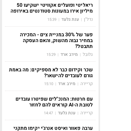
ריאליטי ופועלים אקוויטי ישקיעו 50
מיליון אירו במעונות סטודנטים באירופה
נדל"ן
ענת גלעד
15:39
|
|
פער של 30% במניית צים - המכירה
במחיר גבוה מהשוק, והאם העסקה
תתבטל?
גלובל
מירב ארד
15:29
|
|
שכר וקידום כבר לא מספיקים: מה באמת
גורם לעובדים להישאר?
קריירה
מירב ארד
15:10
|
|
עם חרטות: המנכ"לים שפיטרו עובדים
לטובת ה-AI קוראים להם לחזור
קריירה
ענת גלעד
14:47
|
|
ערבה פאוור ואיסט אנרג'י יקימו מתקני