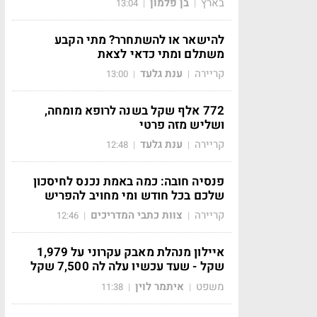
בארץ
בן פלמון
13:04
|
|
להישאר או להשתחרר? מתי הקבע
משתלם ומתי כדאי לצאת
קריירה
ענת גלעד
13:00
|
|
772 אלף שקל בשנה לרופא מומחה,
ושליש מזה פרטי
קריירה
ענת גלעד
12:48
|
|
פנסיה חובה: כמה באמת נכנס לחיסכון
שלכם בכל חודש ומי מחויב להפריש
קריירה
צוות כתבי המדריכים
12:46
|
|
איילון מנהלת מאבק עקרוני על 1,979
שקל - שעד עכשיו עלה לה 7,500 שקל
משפט
איתמר לוין
11:38
|
|