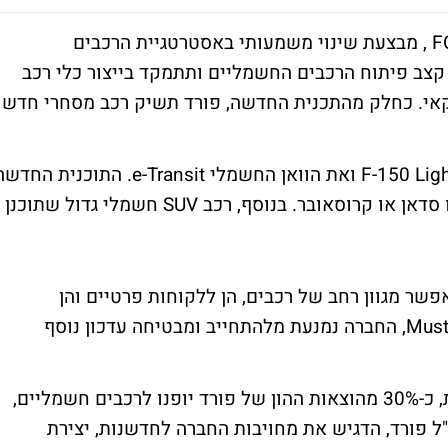
יצרנית הרכב האמריקאית פורד FORD MOTOR , מבצעת שינוי משמעותי באסטרטגיית הרכבים
צב פיתוח הרכבים החשמליים ותתמקד בייצור כלי רכב
קאי. כחלק מהתכנית החדשה, פורד תשיק רכב מסחרי חדש
כיום, פורד מציעה את הטנדר החשמלי F-150 Lightning ואת הוואן החשמלי e-Transit. התוכנית הח
אינה כוללת רכבים חשמליים קטנים יותר כמו סדאן או קרוסאובר. בנוסף, רכב SUV חשמלי גדול שתוכנן
שר מגוון רחב של רכבים, הן ללקוחות פרטיים והן
ללקוחות עסקיים. לגבי עתיד ה-Mustang Mach-E, החברה נמנעת מלהתחייב ומבטיחה עדכון נוסף
השינוי באסטרטגיה משתקף גם בתקציב: כעת, כ-30% מהוצאות ההון של פורד יופנו לרכבים חשמליים,
רלי, מנכ"ל פורד, הדגיש את מחויבות החברה לחדשנות, יצירת