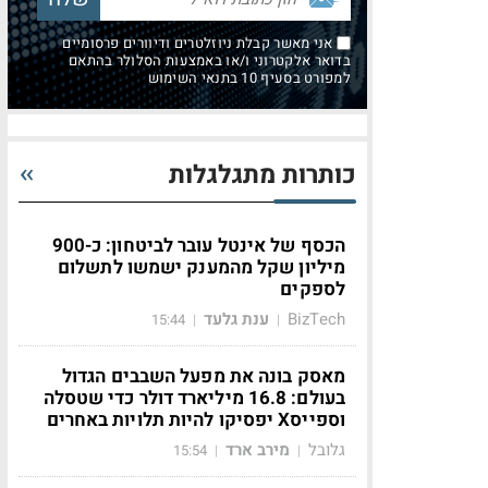
אני מאשר קבלת ניוזלטרים ודיוורים פרסומיים
בדואר אלקטרוני ו/או באמצעות הסלולר בהתאם
למפורט בסעיף 10 בתנאי השימוש
כותרות מתגלגלות
הכסף של אינטל עובר לביטחון: כ-900
מיליון שקל מהמענק ישמשו לתשלום
לספקים
BizTech
ענת גלעד
15:44
|
|
מאסק בונה את מפעל השבבים הגדול
בעולם: 16.8 מיליארד דולר כדי שטסלה
וספייסX יפסיקו להיות תלויות באחרים
גלובל
מירב ארד
15:54
|
|