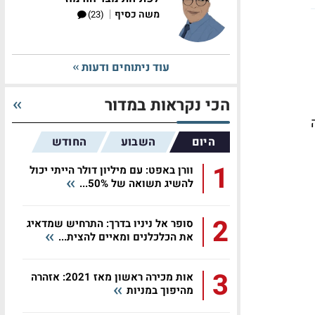
|
משה כסיף
(23)
עוד ניתוחים ודעות
הכי נקראות במדור
דשה
היום
השבוע
החודש
1
וורן באפט: עם מיליון דולר הייתי יכול
להשיג תשואה של 50%...
2
סופר אל ניניו בדרך: התרחיש שמדאיג
את הכלכלנים ומאיים להצית...
3
אות מכירה ראשון מאז 2021: אזהרה
מהיפוך במניות