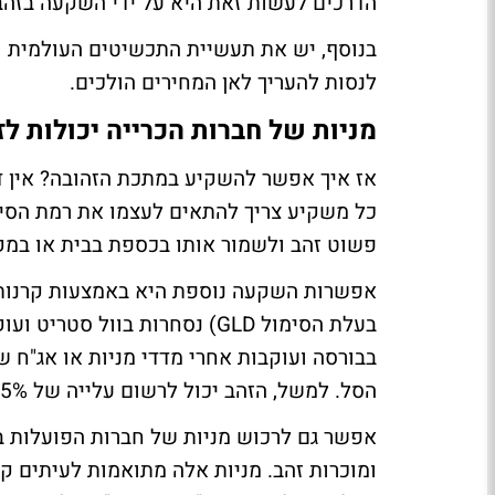
הדרכים לעשות זאת היא על ידי השקעה בזהב 
בנוסף, יש את תעשיית התכשיטים העולמית ו
לנסות להעריך לאן המחירים הולכים.
מניות של חברות הכרייה יכולות לז
אז איך אפשר להשקיע במתכת הזהובה? אין ד
כל משקיע צריך להתאים לעצמו את רמת הסיכ
פשוט זהב ולשמור אותו בכספת בבית או במק
בעלת הסימול GLD) נסחרות בוול
בבורסה ועוקבות אחרי מדדי מניות או אג"ח ש
הסל. למשל, הזהב יכול לרשום עלייה של 15% בשנה וקרן הסל 17% או 13%.
אפשר גם לרכוש מניות של חברות הפועלות ב
ומוכרות זהב. מניות אלה מתואמות לעיתים ק