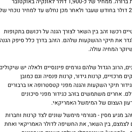
הזהב נמצא בחודשים האחרונים במגמת עליות ברורה. ממחיר של כ-1,900 דולר לאונקיה באוקטובר
האחרון הוא טיפס לשיא חדש של מעל 2,400 דולר בחודש שעבר ולאחר מכן נחלש עד למחיר נוכחי של
ים רכשו זהב בין השאר לצורך הגנה על רכושם בתקופות
ולגדר את תיקי ההשקעות שלהם. הזהב בדרך כלל סיפק הגנה
שיוקר המחיה עולה.
ים, הרוב הגדול שלהם גורמים פיננסיים ולאלה יש שיקולים
ים מרכזיים, קרנות גידור, קרנות פנסיה וגם כמובן
ידור תיקי השקעות והגנה מפני קטסטרופה או ברבורים
ם. אחרים משתמשים בזהב כגידור מפני סיכונים
ירעון העצום של המימשל האמריקאי.
ב מגיע מסין - מגורמי מימשל שונים לצד קרנות וחברות
ם לצמצם, בין השאר, את החשיפה לדולר האמריקאי ואחת