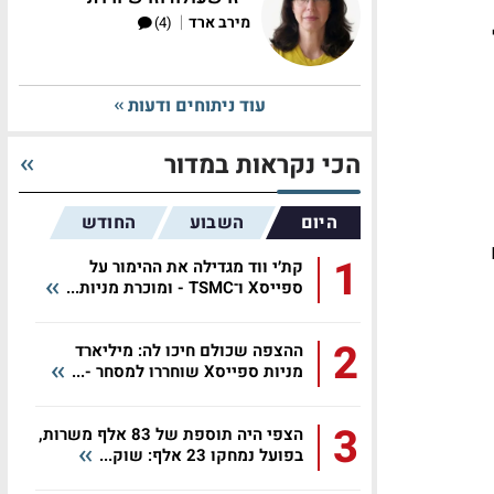
|
מירב ארד
(4)
עוד ניתוחים ודעות
הכי נקראות במדור
היום
השבוע
החודש
1
קת׳י ווד מגדילה את ההימור על
ספייסX ו־TSMC - ומוכרת מניות...
2
ההצפה שכולם חיכו לה: מיליארד
מניות ספייסX שוחררו למסחר -...
3
הצפי היה תוספת של 83 אלף משרות,
בפועל נמחקו 23 אלף: שוק...