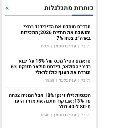
כותרות מתגלגלות
וונדי'ס חותכת את הדיבידנד בחצי
ומושכת את תחזית 2026; המכירות
בארה״ב צנחו 7%
גלובל
עוזי גרסטמן
19:09
|
|
טראמפ הטיל מכס של 15% על יבוא
רכיבי הסולאר; פירסט סולאר מזנקת 6%
וגוררת את הענף כולו לראלי
גלובל
ענת גלעד
18:58
|
|
הכנסות זילו זינקו 18% אבל המניה צנחה
עד 13%; אברקור חתכה את מחיר היעד
מ-80 ל-40 דולר
גלובל
עוזי גרסטמן
18:40
|
|