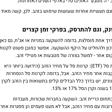
- ה"מטבע" האוניברסלי באלפי השנים האחרונות.
גם תעשיות אחרות שעושות שימוש בזהב. לכן, קשה מאוד
נק, וגם להתרסק, בפרקי זמן קצרים
רך אחת מומלצת, בדומה להשקעה במניות או אג"ח, גם כאן
ון ולהחליט על היקף ההשקעה. אפשר כמובן פשוט לקנות
ום אחר - למשל בצורה של מטבעות או מטילי זהב.
אפשרות השקעה נוספת היא באמצעות קרנות סל (ETF): קרנות סל על מחיר הזהב (הידועה ביותר היא
 סטריט ועוקבות אחר מחיר הזהב. אבל, בדומה לקרנות סל הנסחרות
ונים, יש בדרך כלל הבדלים קלים בתשואות בין הזהב לקרן
תחום כריית זהב: השקעה בחברות שכורות, מעבדות
רובות עם מחיר הזהב, אבל לא מעט פעמים הן מפגרות אחרי