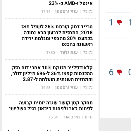
אינטל ו-AMD כ-23%
גלובל
עוזי גרסטמן
17:14
|
|
1
טרייד דסק קורסת 26% לשפל מאז
2018; התחזית לרבעון הבא נמוכה
בכמעט 20% מהצפי ומגלמת ירידה
ראשונה בהכנס
גלובל
ענת גלעד
17:03
|
|
קלאודפלייר מזנקת 10% אחרי דוח חזק:
6
ההכנסות קפצו 36% ל-696 מיליון דולר,
והתחזית השנתית הועלתה ל-2.87
גלובל
עוזי גרסטמן
16:58
|
|
מחקר קטן קושר שגרה יומית קבועה
לפחות כאב ולפחות דיכאון בגיל השלישי
מדע
מירב ארד
16:54
|
|