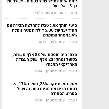
ייחס איום לחייל צה"ל בטעות - וישלם על
כך 15 אלף ש'
משפט
עוזי גרסטמן
16:53
|
|
סיטי חותך את ג'טבלו להמלצת מכירה עם
מחיר יעד של 5.30 דולר; המניה נופלת
4% במסחר המוקדם
גלובל
ענת גלעד
16:13
|
|
הצפי היה תוספת של 83 אלף משרות,
בפועל נמחקו 23 אלף: שוק העבודה
האמריקאי מתכווץ
גלובל
עוזי גרסטמן
15:44
|
|
אטלסיאן מזנקת 28%, טווליו 17%: גל
דוחות מרים את מניות התוכנה שוול
סטריט הספידה
גלובל
עוזי גרסטמן
15:00
|
|