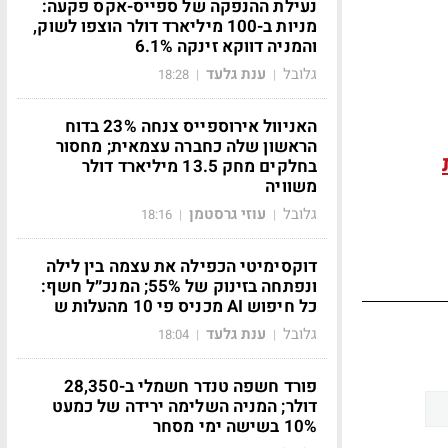
נעילת ההנפקה של ספייס-אקס פקעה:
מניות ב-100 מיליארד דולר הוצפו לשוק,
והמניה דווקא זינקה 6.1%
גלובל
ענת גלעד
18:28
|
|
האניוול אירוספייס צנחה 23% בדוח
הראשון שלה כחברה עצמאית; מחסור
בחלקים מחק 13.5 מיליארד דולר
משוויה
גלובל
עוזי גרסטמן
18:16
|
|
דוקסימיטי הכפילה את עצמה בין לילה
ונפתחה בזינוק של 55%; המנכ״ל חשף:
כל חיפוש AI מכניס פי 10 מהעלות ש
גלובל
ענת גלעד
18:04
|
|
פורד חשפה טנדר חשמלי ב-28,350
דולר; המניה השלימה ירידה של כמעט
10% בשישה ימי מסחר