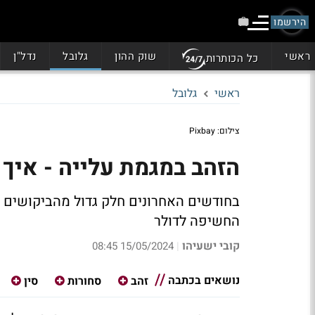
הירשמו
ראשי
שוק ההון
גלובל
נדל"ן
כל הכותרות
ראשי
גלובל
צילום: Pixbay
הזהב במגמת עלייה - אי
בחודשים האחרונים חלק גדול מהביקושים לז
החשיפה לדולר
קובי ישעיהו
15/05/2024 08:45
|
נושאים בכתבה
זהב
סחורות
סין