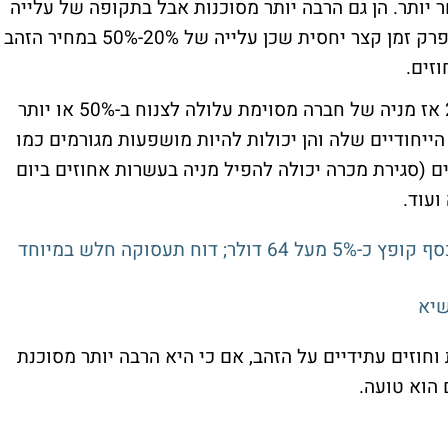
יותר. הן גם הרבה יותר מסוכנות אבל בתקופה של עלייה
הן יכולות להניב תשואות של מאות אחוזים בפרק זמן קצר יחסית שכן עלייה של 20%-50% במחיר הזהב
וזים.
כמובן שגם ההיפך נכון - אם הזהב יורד ב-20% אז מניה של חברה מסוימת עלולה לצנוח ב-50% או יותר
ייחודיים שלה והן יכולות להיות מושפעות מגורמים כמו
ם (סגירת מכרה יכולה להפיל מניה בעשרות אחוזים ביום
ועוד.
הזהב מזנק כ-2% לשיא של חודש וחצי והכסף קופץ כ-5% מעל 64 דולר; דוח תעסוקה חלש במיוחד
וזים עתידיים על הזהב, אם כי היא הרבה יותר מסוכנת
 הוא טועה.