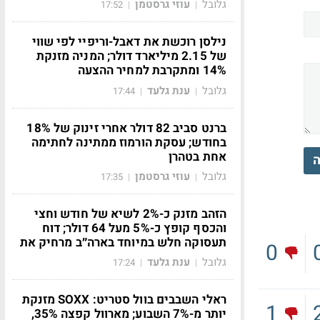
גלובל
עוזי גרסטמן
17:52
|
|
נילסן רוכשת את דאבל-וריפיי לפי שווי
של 2.15 מיליארד דולר; המניה מזנקת
14% ומתקרבת למחיר ההצעה
גלובל
ענת גלעד
17:44
|
|
ברנט סביב 82 דולר אחרי זינוק של 18%
בחודש; עסקת הורמוז ממתינה לחתימה
אחת בטהרן
ה
גלובל
עוזי גרסטמן
17:35
|
|
הזהב מזנק כ-2% לשיא של חודש וחצי
והכסף קופץ כ-5% מעל 64 דולר; דוח
תעסוקה חלש במיוחד בארה״ב מרחיק את
0
גלובל
ענת גלעד
17:24
|
|
ראלי השבבים בוול סטריט: SOXX מזנקת
1
יותר מ-7% השבוע; מארוול קפצה 35%,