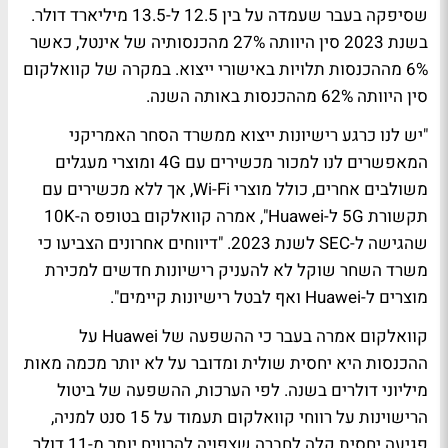
שסיפקה בעבר שעמדה על בין 12.5 ל-13.5 מיליארד דולר.
בשנת 2023 סין היוותה 27% מהכנסותיה של אינטל, כאשר
6% מההכנסות תלויות באישורי ייצוא. במקרה של קוואלקום
סין היוותה 62% מההכנסות באותה השנה.
"יש לנו כרגע רישיונות ייצוא ממשרד הסחר האמריקני
המאפשרים לנו למכור מכשירים עם 4G ומוצרי מעגלים
משולבים אחרים, כולל מוצרי Wi-Fi, אך ללא מכשירים עם
תקשורת 5G ל-Huawei", אמרה קוואלקום בטופס ה-10K
שהגישה ל-SEC לשנת 2023. "דיווחים אחרונים הצביעו כי
משרד השחר שוקל לא להעניק רישיונות חדשים למכירת
מוצרים ל-Huawei ואף לבטל רישיונות קיימים".
קוואלקום אמרה בעבר כי ההשפעה של Huawei על
ההכנסות היא יחסית שולית ומדובר על לא יותר מכמה מאות
מיליוני דולרים בשנה. לפי הערכות, ההשפעה של ביטול
הרישוינות על רווחי קוואלקום תעמוד על 15 סנט למניה,
פגיעה יחסית קלה לחברה שצפויה להרוויח יותר מ-11 דולר