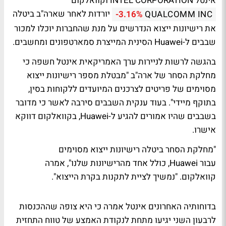
אינטל INTEL CORPORATION וקוואלקום
יורדות לאחר שארה"ב ביטלה
-3.16%
QUALCOMM INC
את רישיונות ייצוא הנדרשים על מנת שהחברות יוכלו למכור
שבבים ל-Huawei הסינית המייצרת סמארטפונים ומחשבים.
בהגשה לרשות לניירות ערך האמריקאית אינטל חשפה כי
מחלקת הסחר של ארה"ב "מבטלת מספר רישיונות ייצוא
מסוימים של פריטים לצרכנים המיועדים ללקוחות בסין,
בתוקף מיידי". בעוד ענקית השבבים סירבה לאשר כי מדובר
בשבבים שהיו אמורים להגיע ל-Huawei, בקוואלקום דווקא
אישרו.
"מחלקת הסחר ביטלה רישיונות ייצוא מסוימים
עבור Huawei, כולל אחד מהרישיונות שלנו", אמרה
קוואלקום. "נמשיך לציית לתקנות בקרת הייצוא".
בדוחותיה האחרונים אינטל אמרה כי היא צופה שההכנסות
לרבעון השני יגיעו מתחת לנקודת האמצע של טווח התחזית