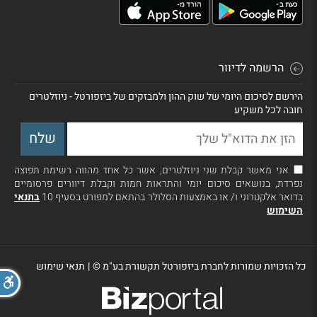
הרשמה לדיוור
הירשם לסיכום היומי של שוק ההון ולמבזקים של ביזפורטל - ניוזלטרים
חובה לכל משקיע
אני מאשר קבלת שני ניוזלטרים, אשר כל אחד מהווה רשימת תפוצה
נפרדת, בנושאים סיכום יומי והתראות חמות וקבלת דיוורים פרסומיים
בדואר אלקטרוני ו/ או באמצעות הסלולר בהתאם למפורט בסעיף 10
בתנאי
השימוש
כל הזכויות שמורות לחברת ביזפורטל תקשורת בע"מ ©
|
תנאי שימוש