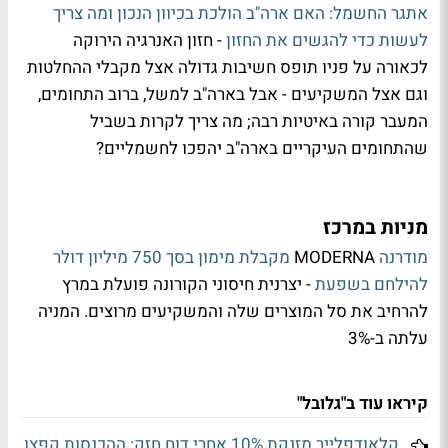
אתגר החשמל: האם ארה"ב הולכת בכיוון הנכון ומה צריך
לעשות כדי להגשים את החזון
- חזון האנרגיה הירוקה
לכאורה על פניו תופס חשיבות גדולה אצל מקבלי ההחלטות
וגם אצל המשקיעים - אבל בארה"ב למשל, ברוב התחומים,
המעבר קורה באיטיות רבה; מה צריך לקרות בשביל
שהתחומים העיקריים בארה"ב יהפכו לחשמליים?
מניות במרכז
מודרנה
MODERNA
מקבלת מימון בסך 750 מיליון דולר
להילחם בשפעת
- יצרנית חיסוני הקורונה פועלת במרץ
להרחיב את סל המוצרים שלה והמשקיעים מרוצים. המניה
עלתה ב-3%
קיראו עוד ב"גלובל"
קלאודפלייר מזנקת 10% אחרי דוח חזק: ההכנסות קפצו