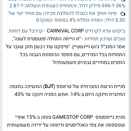
36% ל-696 מיליון דולר, והתחזית השנתית הועלתה ל-2.87
סיטי חותך את ג'טבלו להמלצת מכירה עם מחיר יעד של
5.30 דולר; המניה נופלת 4% במסחר המוקדם
ביקוש שיא לקרוזים
CARNIVAL CORP
- קרניבל עם דוחות
טובים ועדכון תחזיות
- "זו הייתה התחלה פנטסטית לשנה",
אמר המנכ"ל ג'וש ויינשטיין. "סיפקנו עוד רבעון חזק שגבר על
התחזיות בכל המדדים, עם מספר ההזמנות הגבוה בכל
הזמנים במחירים גבוהים משמעותית"
מניית הרשת החברתית של טראמפ (
DJT
) המשיכה במגמה
החיובית וזינקה היום ב-14%. אמש המניה זינקה עד 43%.
מנית גיימסטופ GAMESTOP CORP צנחה ב-15% אחרי
שפספסה את צפי האנליסטים ודיווחה על ירידה משמעותית