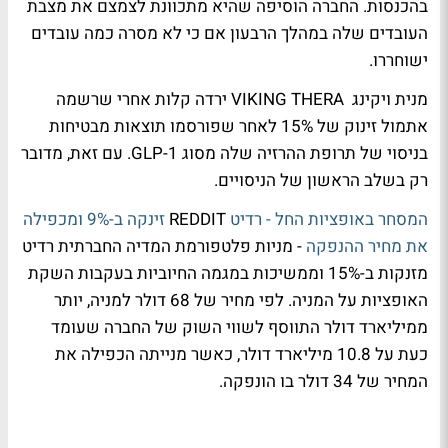
בהכנסות. החברה הוסיפה שהיא מתכוונת לצמצם את מצבת
העובדים שלה במהלך הרבעון אם כי לא מסרה כמה עובדים
ישוחררו.
מנית ויקינג VIKING THERA ירדה קלות אחרי שרשמה
אתמול זינוק של 15% לאחר שפורסמו תוצאות מבטיחות
בניסוי של תרופת ההרזיה שלה מסוג GLP-1. עם זאת, מדובר
רק בשלב הראשון של הניסויים.
המסחר באופציות החל - רדיט
REDDIT
זינקה ב-9% ומכפילה
את מחיר ההנפקה
- מניות פלטפורמת המדיה החברתית רדיט
מזנקות ב-15% וממשיכות במגמה החיוביות בעקבות השקת
האופציות על המניה. לפי מחיר של 68 דולר למניה, יותר
ממיליארד דולר התווסף לשווי השוק של החברה שעומד
כעת על 10.8 מיליארד דולר, כאשר מנייתה הכפילה את
המחיר של 34 דולר בו הונפקה.