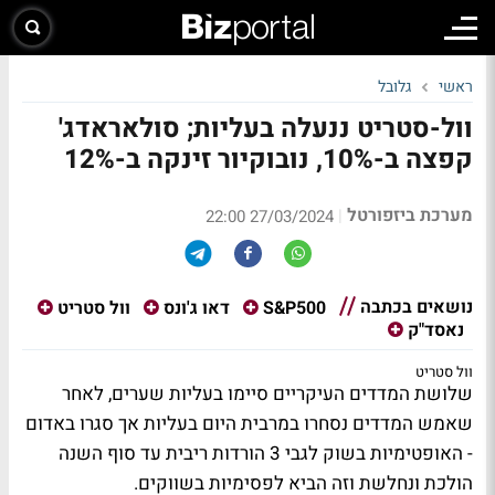
ראשי
גלובל
וול-סטריט ננעלה בעליות; סולאראדג'
קפצה ב-10%, נובוקיור זינקה ב-12%
מערכת ביזפורטל
|
27/03/2024 22:00
נושאים בכתבה
S&P500
דאו ג'ונס
וול סטריט
נאסד"ק
וול סטריט
שלושת המדדים העיקריים סיימו בעליות שערים, לאחר
שאמש המדדים נסחרו במרבית היום בעליות אך סגרו באדום
- האופטימיות בשוק לגבי 3 הורדות ריבית עד סוף השנה
הולכת ונחלשת וזה הביא לפסימיות בשווקים.