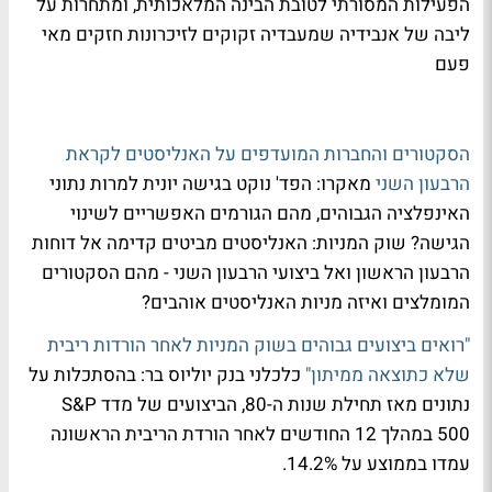
הפעילות המסורתי לטובת הבינה המלאכותית, ומתחרות על
ליבה של אנבידיה שמעבדיה זקוקים לזיכרונות חזקים מאי
פעם
הסקטורים והחברות המועדפים על האנליסטים לקראת
הרבעון השני
מאקרו: הפד' נוקט בגישה יונית למרות נתוני
האינפלציה הגבוהים, מהם הגורמים האפשריים לשינוי
הגישה? שוק המניות: האנליסטים מביטים קדימה אל דוחות
הרבעון הראשון ואל ביצועי הרבעון השני - מהם הסקטורים
המומלצים ואיזה מניות האנליסטים אוהבים?
"רואים ביצועים גבוהים בשוק המניות לאחר הורדות ריבית
שלא כתוצאה ממיתון"
כלכלני בנק יוליוס בר: בהסתכלות על
נתונים מאז תחילת שנות ה-80, הביצועים של מדד S&P
500 במהלך 12 החודשים לאחר הורדת הריבית הראשונה
עמדו בממוצע על 14.2%.