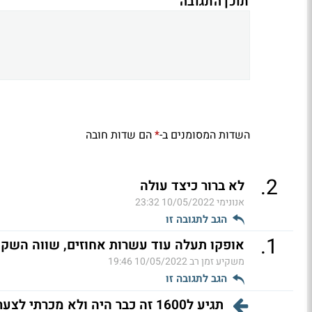
תוכן התגובה
השדות המסומנים ב-
הם שדות חובה
*
.
2
לא ברור כיצד עולה
אנונימי
10/05/2022 23:32
הגב לתגובה זו
.
1
אופקו תעלה עוד עשרות אחוזים, שווה השקע
משקיע זמן רב
10/05/2022 19:46
הגב לתגובה זו
תגיע ל1600 זה כבר היה ולא מכרתי לצערי . (ל"ת)