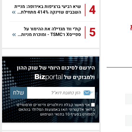
4
שיא רביעי ברציפות באירופה: מניית
השבבים שזינקה 414% מתחילת...
5
קת׳י ווד מגדילה את ההימור על
ספייסX ו־TSMC - ומוכרת מניות...
הירשם לסיכום היומי של שוק ההון
ולמבזקים של
אני מאשר קבלת ניוזלטרים ודיוורים פרסומיים
בדואר אלקטרוני ו/או באמצעות הסלולר בהתאם
למפורט בסעיף 10 בתנאי השימוש