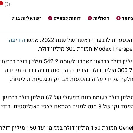
(3)
ישראליות בוול
יומד
דואליות
דוחות כספיים
ת לרבעון הראשון של שנת 2022. אמש
הודיעה
על פי הדוחות הכנסות החברה הגיעו ל-329 מיליון דולר ברבעון האחרון לעומת 542.2 מיליון דולר ברבעון
המקביל, ומעל צפי האנליסטים להכנסות של 300.7 מיליון דולר. הירידה בהכנסות נבעה ברובה מירידה
קה על ידי עליה בהכנסות מבדיקות גנטיות וקליניות.
החברה מדווחת על הפסד תפעולי של 43.5 מיליון דולר לעומת רווח תפעולי של 67 מיליון דולר ברבעון
המקביל. בשורה התחתונה דווחה החברה על הפסד נקי של 8 סנט למניה בהתאם לצפי האנליסטים. בידי
עוד הודיעה החברה כי השלימה את מכירת GeneDx תמורת 150 מיליון דולר במזומן ועד 150 מיליון דול