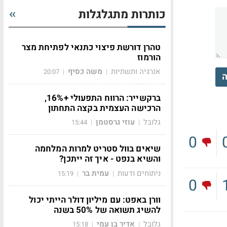
כותרות מתגלגלות
טהרן דורשת פיצוי כתנאי לפתיחת מצר
הורמוז
אנרגיה ותשתיות
משה כסיף
20:07
|
|
ה
ברקשייר: הרווח התפעולי +16%,
הרכישה העצמית בקצה התחתון
גלובל
עוזי גרסטמן
15:44
|
|
0
שיאים בוול סטריט למרות המלחמה
והשיא בנפט - איך זה ייתכן?
ניתוחים ודעות
עמית בר
15:19
|
|
0
וורן באפט: עם מיליון דולר הייתי יכול
להשיג תשואה של 50% בשנה
גלובל
אדיר בן עמי
15:18
|
|