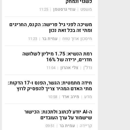
כשגוי ונמחק
משפט
עוזי גרסטמן
11:25
|
|
משיכה לפני גיל פרישה: הקנס, החריגים
ומתי זה בכל זאת נכון
חיסכון ארוך טווח
עמית בר
11:23
|
|
רמת הנשיא: 1.75 מיליון לשלושה
חדרים, ירידה של 16%
נדל"ן
צלי אהרון
11:04
|
|
חידה מתמטית: הגשר, הפנס ו-17 הדקות:
מתי האדם המהיר צריך להפסיק לרוץ
מדע
מירב ארד
10:58
|
|
ה-AI יודע לכתוב ולתכנת: הכישור
שישמור על ערך העובדים
קריירה
עמית בר
09:51
|
|