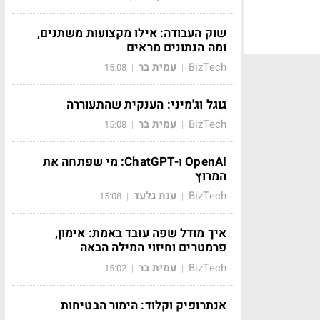
שוק העבודה: אילו מקצועות משתנים,
ומה הנתונים מראים
BizTech
עמית בר
15:08
|
|
גוגל וג'מיני: הענקית שהתעוררה
BizTech
עמית בר
15:08
|
|
OpenAI ו-ChatGPT: מי שפתחה את
המרוץ
BizTech
ענת גלעד
15:08
|
|
איך מודל שפה עובד באמת: אימון,
פרמטרים וחיזוי המילה הבאה
BizTech
עמית בר
15:02
|
|
אנתרופיק וקלוד: הימור הבטיחות