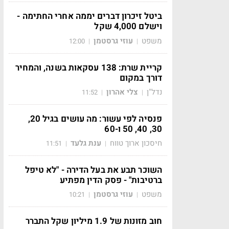
ביטל זיכרון דברים יממה אחרי החתימה -
וישלם 4,000 שקל
משפט
עוזי גרסטמן
12:00
|
|
קריית שרת: 138 עסקאות בשנה, והמחיר
דורך במקום
נדל"ן
צלי אהרון
11:52
|
|
פנסיה לפי עשור: מה עושים בגיל 20,
30, 40, 50 ו-60
חיסכון ארוך טווח
ענת גלעד
11:51
|
|
השוכר תבע את בעל הדירה - "לא טיפל
ברטיבות" - פסק הדין מפתיע
משפט
עוזי גרסטמן
10:21
|
|
חוב מזונות של 1.9 מיליון שקל התברר