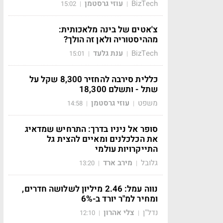
BizTech
עוזי גרסטמן
15:02
|
|
צ'אטים של בינה מלאכותית:
מההיסטוריה ולאן זה הולך?
BizTech
ענת גלעד
15:01
|
|
כללית סירבה להחזיר 8,300 שקל על
שתל - ותשלם 18,300
משפט
עוזי גרסטמן
14:58
|
|
סופר אל ניניו בדרך: התרחיש שמדאיג
את הכלכלנים ומאיים להצית גל
התייקרויות עולמי
גלובל
מירב ארד
13:20
|
|
נווה עמל: 2.46 מיליון לשלושה חדרים,
ומחיר למ"ר יורד ב-6%
נדל"ן
צלי אהרון
12:10
|
|