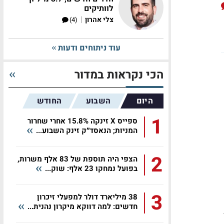
לוותיקים
|
צלי אהרון
(4)
עוד ניתוחים ודעות
הכי נקראות במדור
היום
השבוע
החודש
1
ספייס X זינקה 15.8% אחרי שחרור
המניות; הנאסד״ק זינק השבוע...
2
הצפי היה תוספת של 83 אלף משרות,
בפועל נמחקו 23 אלף: שוק...
3
38 מיליארד דולר למפעלי זיכרון
חדשים: למה דווקא מיקרון נהנית...
ר