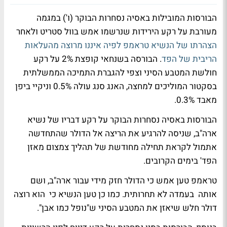
הבורסות המובילות באסיה נסחרות הבוקר (ו') במגמה
מעורבת על רקע הירידות שנרשמו אמש בוול סטריט ולאחר
הצהרתו של הנשיא טראמפ לפיה איננו מרוצה מהעלאות
הריבית של הפד
. הבורסה בשנחאי קופצת 2% על רקע
חולשת המטבע הסיני וצפי להגברת התמיכה הממשלתית
בסקטור המוליכים למחצה, האנג סנג עולה 0.5% וניקיי ביפן
מאבד 0.3%.
הבורסות באסיה נסחרות הבוקר על רקע דבריו של נשיא
ארה"ב, שניסה להרגיע את הריצה אל הדולר שהתחדשה
אתמול לקראת תחילה מחודשת של תהליך צמצום מאזן
הפד' בימים הקרובים.
טראמפ טען אמש כי הדולר חזק מידי עבור ארה"ב, ושם
אותה בעמדה לא תחרותית. כמו כן טען הנשיא כי הוא רוצה
דולר חלש שיאזן את המטבע הסיני ש"נופל כמו אבן".