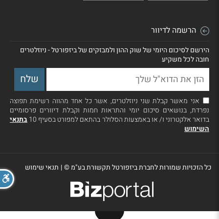
הרשמה לדיוור
הירשם לסיכום היומי של שוק ההון ולמבזקים של ביזפורטל - ניוזלטרים
חובה לכל משקיע
אני מאשר קבלת שני ניוזלטרים, אשר כל אחד מהווה רשימת תפוצה
נפרדת, בנושאים סיכום יומי והתראות חמות וקבלת דיוורים פרסומיים
בדואר אלקטרוני ו/ או באמצעות הסלולר בהתאם למפורט בסעיף 10
בתנאי
השימוש
כל הזכויות שמורות לחברת ביזפורטל תקשורת בע"מ ©
|
תנאי שימוש