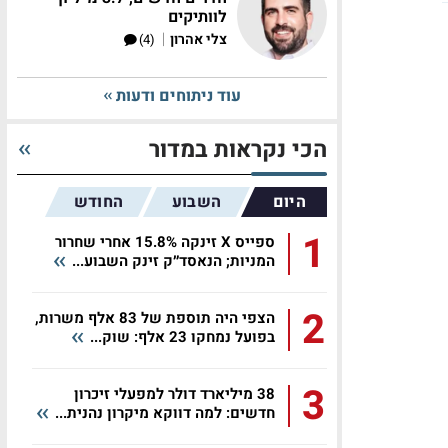
לוותיקים
|
צלי אהרון
(4)
עוד ניתוחים ודעות
הכי נקראות במדור
היום
השבוע
החודש
1
ספייס X זינקה 15.8% אחרי שחרור
המניות; הנאסד״ק זינק השבוע...
2
הצפי היה תוספת של 83 אלף משרות,
בפועל נמחקו 23 אלף: שוק...
3
38 מיליארד דולר למפעלי זיכרון
חדשים: למה דווקא מיקרון נהנית...