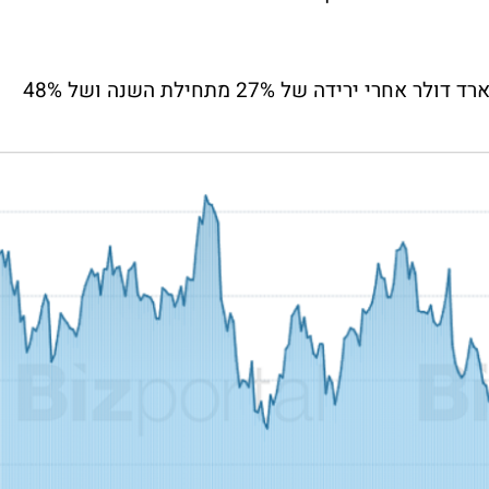
מניית AMD נסחרת לפי שווי של 142.8 מיליארד דולר אחרי ירידה של 27% מתחילת השנה ושל 48%