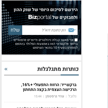
הירשם לסיכום היומי של שוק ההון
ולמבזקים של
אני מאשר קבלת ניוזלטרים ודיוורים פרסומיים
בדואר אלקטרוני ו/או באמצעות הסלולר בהתאם
למפורט בסעיף 10 בתנאי השימוש
כותרות מתגלגלות
ברקשייר: הרווח התפעולי +16%,
הרכישה העצמית בקצה התחתון
גלובל
עוזי גרסטמן
15:44
|
|