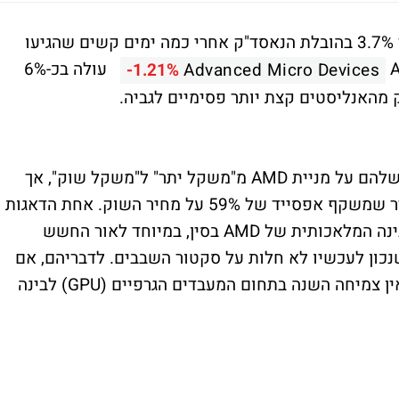
המדדים בוול סטריט היום מתקנים ועולים עד 3.7% בהובלת הנאסד"ק אחרי כמה ימים קשים שהגיעו
עולה בכ-6%
-1.21%
Advanced Micro Devices
מהאנליסטים קצת יותר פסימיים לגביה.
האנליסטים ב-KeyBanc הורידו את ההמלצה שלהם על מניית AMD מ"משקל יתר" ל"משקל שוק", אך
שמרו על מחיר יעד של 140 דולר למניה, מחיר שמשקף אפסייד של 59% על מחיר השוק. אחת הדאגות
המרכזיות של האנליסטים נוגעת לפעילות הבינה המלאכותית של AMD בסין, במיוחד לאור החשש
נכון לעכשיו לא חלות על סקטור השבבים. לדבריהם, אם
מנטרלים את הפעילות בסין, ל-AMD כמעט ואין צמיחה השנה בתחום המעבדים הגרפיים (GPU) לבינה