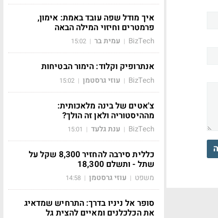
איך מודל שפה עובד באמת: אימון,
פרמטרים וחיזוי המילה הבאה
BizTech
עמית בר
15:02
|
|
אנתרופיק וקלוד: הימור הבטיחות
BizTech
עוזי גרסטמן
15:02
|
|
צ'אטים של בינה מלאכותית:
מההיסטוריה ולאן זה הולך?
BizTech
ענת גלעד
15:01
|
|
ה
כללית סירבה להחזיר 8,300 שקל על
שתל - ותשלם 18,300
משפט
עוזי גרסטמן
14:58
|
|
סופר אל ניניו בדרך: התרחיש שמדאיג
את הכלכלנים ומאיים להצית גל