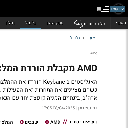
הירשמו
ראשי
שוק ההון
גלובל
נדל"ן
כל הכותרות
ראשי
גלובל
amd
AMD מקבלת הורדת המלצה - אבל המניה עולה ב-6%
האנליסטים ב-Keybanc ה
כשהם מציינים את התחרות ואת הפעילות 
ארה"ב; בינתיים המניה קופצת יחד עם הנא
רוי שיינמן
08/04/2025 17:05
|
נושאים בכתבה
AMD
שבבים
המלצות