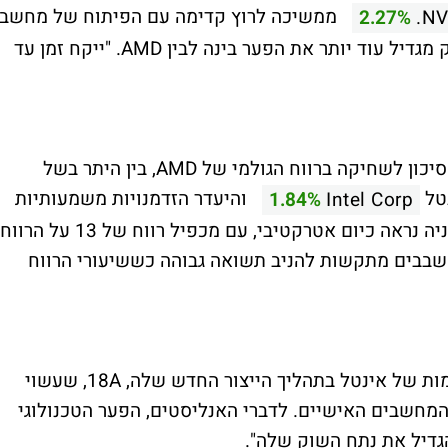
ממשיכה לרוץ קדימה עם הפיתוח של מחשב
2.27%
NV
העל GB200 NVL, מה שלדעת האנליסטים רק מגדיל עוד יותר את הפער בינה לבין AMD. "ייקח זמן עד
בעיה נוספת שמדאיגה את האנליסטים היא הסיכון לשחיקה ברווח הגולמי של AMD, בין היתר בשל
טל
והיעדר הזדמנויות משמעותיות
1.84%
Intel Corp
להגדלת נתח שוק. לדבריהם, גם אם מחיר המניה נראה כיום אטרקטיבי, עם מכפיל רווח של 13 על הרווח
חרות בתחום השבבים מתקשות להניב תשואה גבוהה כששיעורי הרווח
לצד זאת מציינים האנליסטים גם את ההתקדמות של אינטל בתהליך הייצור החדש שלה, 18A, שעשוי
 בשוקי השרתים והמחשבים האישיים. לדברי האנליסטים, הפער הטכנולוגי