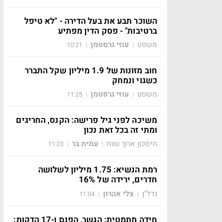
השוכר תבע את בעל הדירה - "לא טיפל
ברטיבות" - פסק הדין מפתיע
משפט
עוזי גרסטמן
10:21
|
|
חוב מזונות של 1.9 מיליון שקל התברר
כשגוי ונמחק
משפט
עוזי גרסטמן
11:25
|
|
משיכה לפני גיל פרישה: הקנס, החריגים
ומתי זה בכל זאת נכון
חיסכון ארוך טווח
עמית בר
11:23
|
|
רמת הנשיא: 1.75 מיליון לשלושה
חדרים, ירידה של 16%
נדל"ן
צלי אהרון
11:04
|
|
חידה מתמטית: הגשר, הפנס ו-17 הדקות: