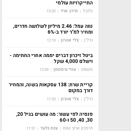
התייקרויות עולמי
גלובל
מירב ארד
13:20
|
|
נווה עמל: 2.46 מיליון לשלושה חדרים,
ומחיר למ"ר יורד ב-6%
נדל"ן
צלי אהרון
12:10
|
|
ביטל זיכרון דברים יממה אחרי החתימה -
וישלם 4,000 שקל
משפט
עוזי גרסטמן
12:00
|
|
קריית שרת: 138 עסקאות בשנה, והמחיר
דורך במקום
נדל"ן
צלי אהרון
11:52
|
|
פנסיה לפי עשור: מה עושים בגיל 20,
30, 40, 50 ו-60
חיסכון ארוך טווח
ענת גלעד
11:51
|
|