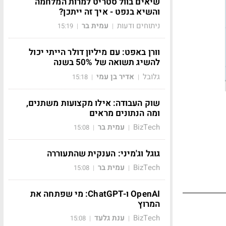
שיאים בוול סטריט למרות המלחמה
והשיא בנפט - איך זה ייתכן?
ניתוחים ודעות
עמית בר
15:19
|
|
וורן באפט: עם מיליון דולר הייתי יכול
להשיג תשואה של 50% בשנה
גלובל
אדיר בן עמי
15:18
|
|
שוק העבודה: אילו מקצועות משתנים,
ומה הנתונים מראים
BizTech
עמית בר
15:08
|
|
גוגל וג'מיני: הענקית שהתעוררה
BizTech
עמית בר
15:08
|
|
OpenAI ו-ChatGPT: מי שפתחה את
המרוץ
BizTech
ענת גלעד
15:08
|
|