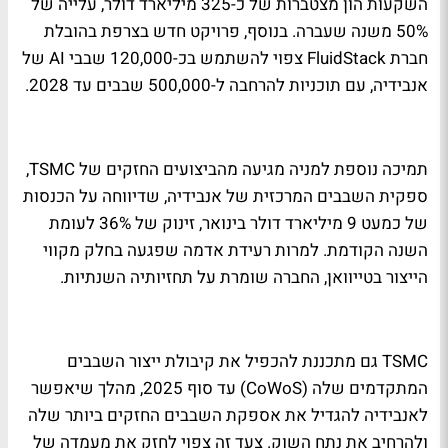
השקעות הון מצטברות של כ-325 מיליארד דולר, עלייה של
50% משנה שעברה. בנוסף, פרויקט חדש בצרפת בהובלת
חברת FluidStack צפוי להשתמש בכ-120,000 שבבי AI של
אנבידיה, עם תוכניות להרחבה ל-500,000 שבבים עד 2028.
תמיכה נוספת למניה מגיעה מהביצועים החזקים של TSMC,
ספקית השבבים המרכזית של אנבידיה, שדיווחה על הכנסות
של כמעט 9 מיליארד דולר בינואר, זינוק של 36% לעומת
השנה הקודמת. למרות רעידת אדמה שפגעה בחלק מקווי
הייצור בטייוואן, החברה שומרת על תחזיותיה השנתיות.
TSMC גם מתכננת להכפיל את קיבולת ייצור השבבים
המתקדמים שלה (CoWoS) עד סוף 2025, מהלך שיאפשר
לאנבידיה להגדיל את אספקת השבבים החזקים ביותר שלה
ולהרחיב את נתח השוק. צעד זה צפוי לחזק את מעמדה של