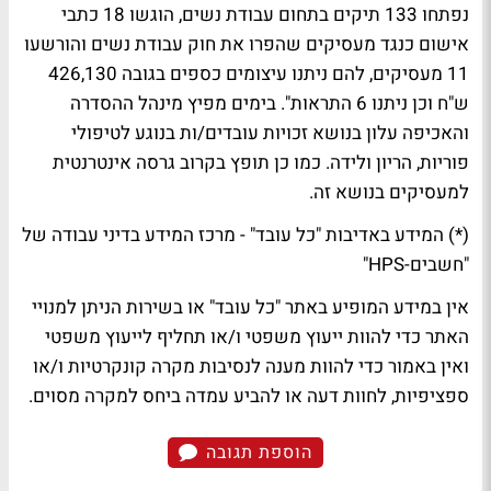
נפתחו 133 תיקים בתחום עבודת נשים, הוגשו 18 כתבי
אישום כנגד מעסיקים שהפרו את חוק עבודת נשים והורשעו
11 מעסיקים, להם ניתנו עיצומים כספים בגובה 426,130
ש"ח וכן ניתנו 6 התראות". בימים מפיץ מינהל ההסדרה
והאכיפה עלון בנושא זכויות עובדים/ות בנוגע לטיפולי
פוריות, הריון ולידה. כמו כן תופץ בקרוב גרסה אינטרנטית
למעסיקים בנושא זה.
(*) המידע באדיבות "כל עובד" - מרכז המידע בדיני עבודה של
"חשבים-HPS"
אין במידע המופיע באתר "כל עובד" או בשירות הניתן למנויי
האתר כדי להוות ייעוץ משפטי ו/או תחליף לייעוץ משפטי
ואין באמור כדי להוות מענה לנסיבות מקרה קונקרטיות ו/או
ספציפיות, לחוות דעה או להביע עמדה ביחס למקרה מסוים.
הוספת תגובה