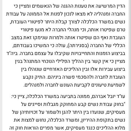
הדין המרשיעה את טענות ההגנה של הנאשמים ומציין כי
החברה ומנהליה לא מצאו לנכון לפנות אל הממונה על עבודת
נשים במשרד הכלכלה לצורך קבלת היתר לפיטורי העובדת,
טרם שפיטרו אותה, וכי מנהלי החברה לא מנעו פיטורי
העובדת ואף הם שפיטרו אותה ולמרות שנימקו זאת במצב
הכללי של החברה (בסגירתה), עולה כי המשיכו בעבודתם,
בביצוע הזמנות והתחייבויות שקיבלו על עצמם בחברה. ביה"ד
מציין כי אין קשר בין ההליך הפלילי הנוכחי המתנהל בגין
ביצוע עבירות אלו ובין ההליכים האזרחיים שנוהלו בין
העובדת לחברה ולהסכמי פשרה ביניהם. התיק נקבע
לשמיעת טיעונים לקביעת העונש לחברה ולמנהלים.
עו"ד יובל אברהם, ממונה בתביעה במשרד הכלכלה, ציין כי:
"בחוק עבודת נשים קבע המחוקק מגבלות וסייגים על
מעסיקים, שנועדו בין היתר להגן ולשמור על זכויותיהן של
נשים בתקופת ההיריון, ומשרד הכלכלה, נחוש למצות את
מלוא ההליכים כנגד מעסיקים, אשר מפרים הוראות חוק זה