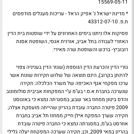
15569-05-11
* מדינת ישראל נ' אפיק הראל - עריכות מעגלים מודפסים
ת.פ. 43312-07-10
פסיקות אלו ניתנו בימים האחרונים על ידי שופטות בית הדין
האזורי לעבודה בתל אביב, אורנית אגסי, השופטת אסנת
רובוביץ- ברכש והשופטת שרה מאירי.
גזרי הדין והכרעת הדין הנוספת (שגזר הדין בעניניה צפוי
להינתן בקרוב), הינם תוצאה של שלוש חקירות שונות אשר
ערכו מפקחי אגף האכיפה של משרד הכלכלה: חקירה
שנערכה בחברת א.ס.י בע"מ ע"י המפקחות אביבית סולומונוב
והדס ביטון ממחוז באר שבע, במסגרתה נמצא כי באוגוסט
2009 פיטרה החברה עובדת בהריון שהייתה מועסקת אצלה;
חקירה שערך המפקח אילן חייק ממחוז תל אביב בחברת
אוורסט בע"מ, במסגרתה נמצא כי החברה פיטרה עובדת
בהריון במאי 2009, וכן; חקירה שערכה המפקחת יעלה גלילי