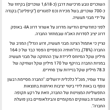
השוכרים נובע מרכישת דרבן (כ-1,618 שוכרים) בקיזוז של
כ-700 שוכרים, בשל מכירת נכס למגורים ("קיפלינג") בקנדה
על ידי מבני תעשיה.
לפני כחודשיים הודיעה מדרוג על אשרור דרוג ilA- באופק
דרוג יציב לסדרות האג"ח שבמחזור החברה.
נציין כי אתמול הציגה מבני תעשיה, זרוע הנדל"ן המניב של
החברה (78%), בדו"חותיה הכספיים הפסד כבד של כ-164
מיליון שקל המיוחס לירידת ערך ההחזקה של מבני תעשיה
במניות החברה בהיקף של 170 מיליון שקל ושחיקה של
78.3 מיליון שקל בניירות ערך סחירים.
עודד שמיר, מנכ"ל כלכלית ירושלים: "החברה מסיימת רבעון
נוסף בו באות לידי ביטוי יציבות ואיתנות בתוצאות
התפעוליות המצוינות של החברה, וזאת על רקע תקופה
מאתגרת בשווקים המקומיים והבינלאומיים בהן פועלת
החברה".