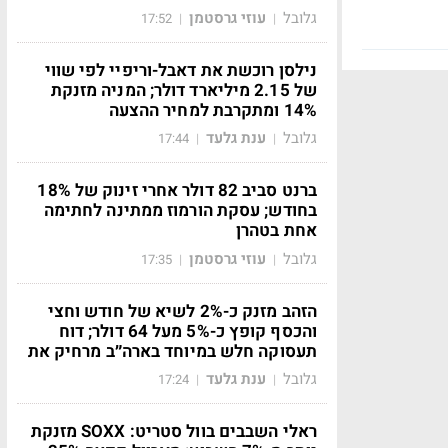
גלובל
עוזי גרסטמן
17:52
|
|
נילסן רוכשת את דאבל-וריפיי לפי שווי
של 2.15 מיליארד דולר; המניה מזנקת
14% ומתקרבת למחיר ההצעה
גלובל
ענת גלעד
17:44
|
|
ברנט סביב 82 דולר אחרי זינוק של 18%
בחודש; עסקת הורמוז ממתינה לחתימה
אחת בטהרן
גלובל
עוזי גרסטמן
17:35
|
|
הזהב מזנק כ-2% לשיא של חודש וחצי
והכסף קופץ כ-5% מעל 64 דולר; דוח
תעסוקה חלש במיוחד בארה״ב מרחיק את
גלובל
ענת גלעד
17:24
|
|
ראלי השבבים בוול סטריט: SOXX מזנקת