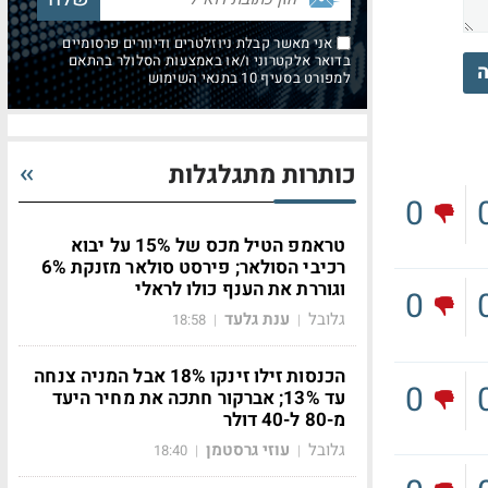
אני מאשר קבלת ניוזלטרים ודיוורים פרסומיים
בדואר אלקטרוני ו/או באמצעות הסלולר בהתאם
ה
למפורט בסעיף 10 בתנאי השימוש
כותרות מתגלגלות
0
טראמפ הטיל מכס של 15% על יבוא
רכיבי הסולאר; פירסט סולאר מזנקת 6%
וגוררת את הענף כולו לראלי
0
גלובל
ענת גלעד
18:58
|
|
הכנסות זילו זינקו 18% אבל המניה צנחה
0
עד 13%; אברקור חתכה את מחיר היעד
מ-80 ל-40 דולר
גלובל
עוזי גרסטמן
18:40
|
|