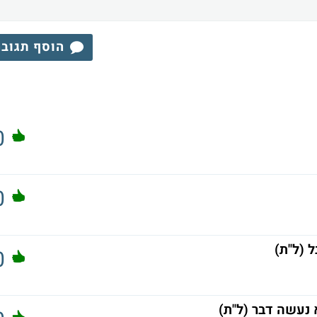
הוסף תגוב
0
0
 (ל"ת)
0
נעשה דבר (ל"ת)