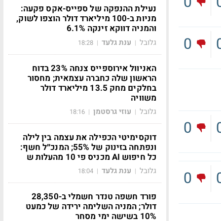
0
נעילת ההנפקה של ספייס-אקס פקעה:
מניות ב-100 מיליארד דולר הוצפו לשוק,
והמניה דווקא זינקה 6.1%
0
גלובל
ענת גלעד
18:28
|
|
האניוול אירוספייס צנחה 23% בדוח
הראשון שלה כחברה עצמאית; מחסור
בחלקים מחק 13.5 מיליארד דולר
משוויה
גלובל
עוזי גרסטמן
18:16
|
|
0
דוקסימיטי הכפילה את עצמה בין לילה
ונפתחה בזינוק של 55%; המנכ״ל חשף:
כל חיפוש AI מכניס פי 10 מהעלות ש
גלובל
ענת גלעד
18:04
|
|
0
פורד חשפה טנדר חשמלי ב-28,350
דולר; המניה השלימה ירידה של כמעט
10% בשישה ימי מסחר