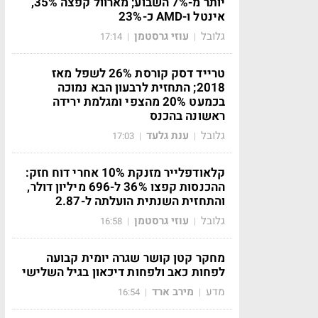
יותר מ-7% השבוע; מארוול קפצה 35%,
אינטל ו-AMD כ-23%
גלובל
עוזי גרסטמן
17:14
|
|
טרייד דסק קורסת 26% לשפל מאז
2018; התחזית לרבעון הבא נמוכה
בכמעט 20% מהצפי ומגלמת ירידה
ראשונה בהכנס
גלובל
ענת גלעד
17:03
|
|
קלאודפלייר מזנקת 10% אחרי דוח חזק:
ההכנסות קפצו 36% ל-696 מיליון דולר,
והתחזית השנתית הועלתה ל-2.87
גלובל
עוזי גרסטמן
16:58
|
|
מחקר קטן קושר שגרה יומית קבועה
לפחות כאב ולפחות דיכאון בגיל השלישי
מדע
מירב ארד
16:54
|
|