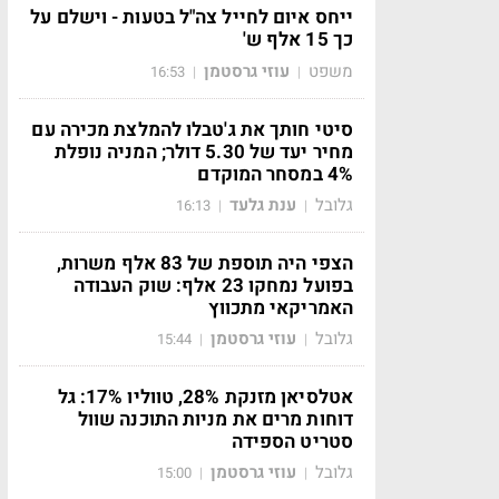
ייחס איום לחייל צה"ל בטעות - וישלם על
כך 15 אלף ש'
משפט
עוזי גרסטמן
16:53
|
|
סיטי חותך את ג'טבלו להמלצת מכירה עם
מחיר יעד של 5.30 דולר; המניה נופלת
4% במסחר המוקדם
גלובל
ענת גלעד
16:13
|
|
הצפי היה תוספת של 83 אלף משרות,
בפועל נמחקו 23 אלף: שוק העבודה
האמריקאי מתכווץ
גלובל
עוזי גרסטמן
15:44
|
|
אטלסיאן מזנקת 28%, טווליו 17%: גל
דוחות מרים את מניות התוכנה שוול
סטריט הספידה
גלובל
עוזי גרסטמן
15:00
|
|