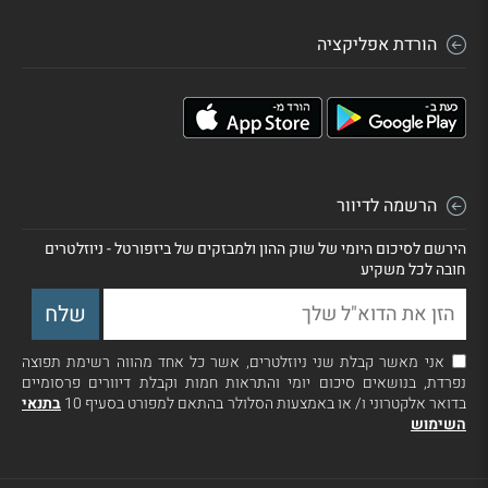
הורדת אפליקציה
הרשמה לדיוור
הירשם לסיכום היומי של שוק ההון ולמבזקים של ביזפורטל - ניוזלטרים
חובה לכל משקיע
אני מאשר קבלת שני ניוזלטרים, אשר כל אחד מהווה רשימת תפוצה
נפרדת, בנושאים סיכום יומי והתראות חמות וקבלת דיוורים פרסומיים
בדואר אלקטרוני ו/ או באמצעות הסלולר בהתאם למפורט בסעיף 10
בתנאי
השימוש