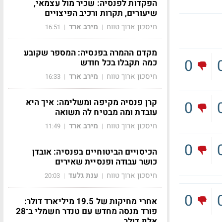
הפקדות לפנסיה: שכיר מול עצמאי,
שיעורים, תקרות ורכיב הפיצויים
חיסכון ארוך טווח
מירב ארד
16:51
|
|
מקדם ההמרה בפנסיה: המספר שקובע
0
כמה תקבלו בכל חודש
חיסכון ארוך טווח
מירב ארד
16:33
|
|
קרן פנסיה מקיפה ומשלימה: איך היא
0
עובדת ומה מבטיח לה תשואה
חיסכון ארוך טווח
מירב ארד
11:49
|
|
0
הכיסויים הביטוחיים בפנסיה: אובדן
כושר עבודה ופנסיית שאירים
חיסכון ארוך טווח
ענת גלעד
20:03
|
|
0
אחרי מחיקות של 19.5 מיליארד דולר:
פורד מנסה מחדש עם טנדר חשמלי ב־28
אלף דולר