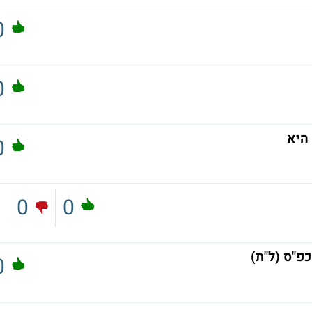
0
0
היא
0
0
0
פ"ס (ל"ת)
0