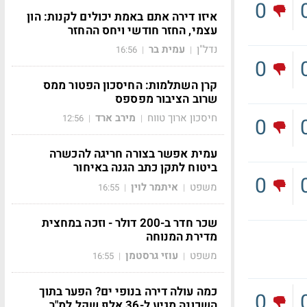
0
איזו דירה אתם באמת יכולים לקנות: הון
עצמי, החזר חודשי ויחס ההחזר
נדל"ן
עמית בר
16:56
|
|
0
קרן השתלמות: החיסכון הפטור ממס
שרוב הציבור מפספס
חיסכון ארוך טווח
מירב ארד
12:56
|
|
0
עמית אפשר בצורה חריגה להכשרה
ביטוח לתקן כתב הגנה באיחור
0
משפט
איתמר לוין
16:55
|
|
שכר חדר ב-200 דולר - וזכה במחצית
מדירת המנוחה
משפט
עוזי גרסטמן
16:55
|
|
כמה עולה דירה בנופי ים? הפער בתוך
0
השכונה מגיע ל-36 אלף שקל למ"ר