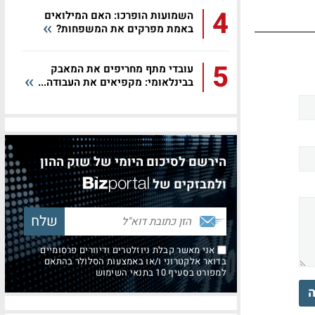
4
השמועות הופרכו: האם המילואים
באמת מפרקים את המשפחות?
5
עובדי מתף מחריפים את המאבק
בבינלאומי: מקפיאים את העבודה...
הירשם לסיכום היומי של שוק ההון
ולמבזקים של
אני מאשר קבלת ניוזלטרים ודיוורים פרסומיים
בדואר אלקטרוני ו/או באמצעות הסלולר בהתאם
למפורט בסעיף 10 בתנאי השימוש
ה