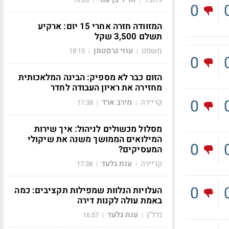
0
המזוודה חזרה אחרי 15 יום: ארקיע
תשלם 3,500 שקל
משפט
עוזי גרסטמן
18:15
|
|
0
הזום כבר לא מספיק: הבינה המלאכותית
מחזירה את ראיון העבודה לחדר
0
קריירה
מירב ארד
17:38
|
|
מסלול מכשולים לניהול: איך שירות
המילואים הממושך משנה את שיקולי
0
המעסיקים?
קריירה
ענת גלעד
17:38
|
|
0
העלויות הנלוות שמפילות תקציבים: כמה
באמת עולה לקנות דירה
נדל"ן
ענת גלעד
16:57
|
|