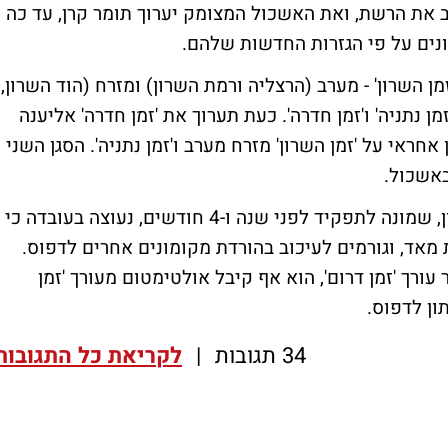
וב את הרשת, ואת האשכול המצומק יערוך תומר קרן, עד כה
ונים על פי הגזרות החדשות שלהם.
 כה את 2 גרסאות של 'זמן השרון' - מערב (הרצליה ורמת השרון) ומזרח (הוד השרון,
ן נתניה' ו'זמן חדרה'. כעת תערוך את 'זמן חדרה' אליענה
ן אחראי על 'זמן השרון' מזרח מערב ו'זמן נתניה'. הסגן השני
באשכול.
ן,
שמונה לתפקיד לפני שנה ו-4 חודשים
, נעוצה בעובדה כי
מאד, וגורמים לעיכוב בהורדת מקומונים אחרים לדפוס.
עורך 'זמן דרום', הוא אף קיבל אולטימטום מעורך 'זמן
ון לדפוס.
34 תגובות
|
לקריאת כל התגובות