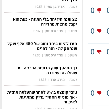
גלובל
אדיר בן עמי
19:53
|
|
0
22 שנה חיו יחד בלי חתונה - כעת הוא
יקבל מחצית מהדירה
0
משפט
עוזי גרסטמן
19:37
|
|
חזרו להיות ביחד וחוב של 450 אלף שקל
שנמחק לה - חזר לחיים
0
משפט
עוזי גרסטמן
19:35
|
|
כך התהפך שוק תרופות ההרזיה - זו
שעולה וזו שיורדת
גלובל
מירב ארד
18:33
|
|
0
ג׳ובי קופצת ב־8% לאחר שהעלתה תחזית
- אך מוניות האוויר עדיין ממתינות
לאישור
גלובל
אדיר בן עמי
18:28
|
|