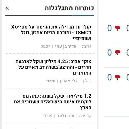
כותרות מתגלגלות
0
קת׳י ווד מגדילה את ההימור על ספייסX
ו־TSMC - ומוכרת מניות אמזון, גוגל
ושופיפיי
גלובל
אדיר בן עמי
20:27
|
|
0
צוקי אביב: 4.25 מיליון שקל לארבעה
חדרים - וההיצע בשדה דב מאיים על
המחירים
0
נדל"ן
צלי אהרון
20:20
|
|
1.2 מיליארד שקל בשנה: כמה מס
לוקחים איתם הישראלים שעוזבים את
הארץ
קריירה
ענת גלעד
20:19
|
|