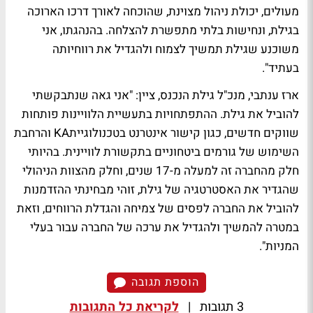
מעולים, יכולת ניהול מצוינת, שהוכחה לאורך דרכו הארוכה
בגילת, ונחישות בלתי מתפשרת להצלחה. בהנהגתו, אני
משוכנע שגילת תמשיך לצמוח ולהגדיל את רווחיותה
בעתיד".
ארז ענתבי, מנכ"ל גילת הנכנס, ציין: "אני גאה שנתבקשתי
להוביל את גילת. ההתפתחויות בתעשיית הלוויינות פותחות
שווקים חדשים, כגון קישור אינטרנט בטכנולוגייתKA והרחבת
השימוש של גורמים ביטחוניים בתקשורת לוויינית. בהיותי
חלק מהחברה זה למעלה מ-17 שנים, וחלק מהצוות הניהולי
שהגדיר את האסטרטגיה של גילת, זוהי מבחינתי ההזדמנות
להוביל את החברה לפסים של צמיחה והגדלת הרווחים, וזאת
במטרה להמשיך ולהגדיל את ערכה של החברה עבור בעלי
המניות".
הוספת תגובה
3 תגובות
|
לקריאת כל התגובות