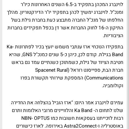
לוינברג המכהן בתפקיד ב-6.5 השנים האחרונות כיו"ר
ומנכ"ל. לוינברג ימשיך לכהן בתפקיד יו"ר הדירקטוריון. מהלך
החלפתו של מנכ"ל החברה מתבצע כעת בחברת גילת בשל
התיקון ה-16 לחוק החברות אשר דן בכפל תפקידים בחברות
הציבוריות.
בתפקידו הנוכחי ארז ענתבי משמש יועץ בכיר לפתרונות Ka-
Band בגילת. קודם לכן, כיהן כ-5 שנים כמנכ"ל GNS, שהיא
חטיבת הציוד של גילת, כשמתוכן כשנתיים עמד גם בראש
חברת הבת, ספייסנט רוראל (Spacenet Rural
Communications) המספקת שירותי תקשורת בפרו
וקולומביה.
עמירם לוינברג אמר היום: "ארז הוביל בהצלחה את החדירה
שלנו לתחום ה- Ka Band והלוויינים מרובי האלומות ותרם
רבות לזכייתנו בעסקאות חשובות כמו NBN- OPTUS
באוסטרליה ו-Astra2Connect באירופה. לארז כישורים