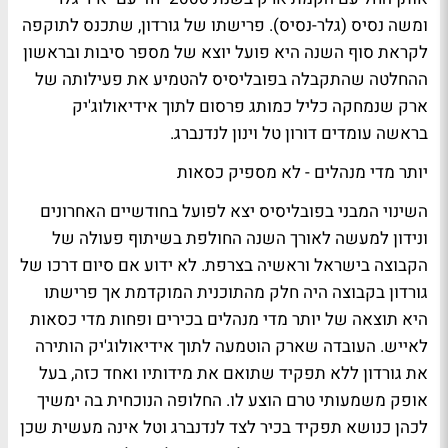
ומשה נסיס (גלר-נסיס). פרישתו של גורדון, שתכנס לתוקפה
לקראת סוף השנה היא פועל יוצא של מספר סיבות ובראשון
ההחלטה שהתקבלה בפובליסיס להטמיע את פעילותה של
ארק שנמחקה כליל כמותג פרסום לתוך אידיאולוג'יק
בראשה עומדים דורון טל וינון לנדנברג.
יותר מדי מנהלים - לא מספיק כסאות
השינוי המבני בפובליסיס יצא לפועל בחודשיים האחרונים
ונידון למעשה לאורך השנה החולפת בשיתוף פעולה של
הקבוצה בישראל וראשיה בצרפת. לא ידוע אם סיום דרכו של
גורדון בקבוצה היה חלק מהתוכנית המוקדמת אך פרישתו
היא תוצאה של יותר מדי מנהלים בכירים ופחות מדי כסאות
לאייש. העובדה שארק הוטמעה לתוך אידיאולוג'יק הותירה
את גורדון ללא תפקיד שתואם את מידותיו ואחד כזה, בעל
אופק משמעותי טרם הוצע לו. החלופה הנוכחית בה ימשיך
לכהן כנושא תפקיד בכיר לצד לנדנברג וטל אינה מעשית שכן