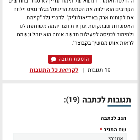
ההחלטה ואומר: "הנושא של תימור עדיין לא סגור. בחודשים
הקרובים הוא ילווה את הטמעת הדיגיטל בגלר נסיס וילווה
את לקוחות ארק באידיאולוג'יק". לדברי גלר "קיימת
האפשרות שבתקופת זמן זו תיווצר יוזמה משותפת לנו
ולתימור לכניסה לפעילות חדשה אותה הוא ינהל ונשמח
לראות אותו ממשיך בקבוצה".
הוספת תגובה
19 תגובות
|
לקריאת כל התגובות
תגובות לכתבה
:
(19)
הגב לכתבה
שם המגיב
*