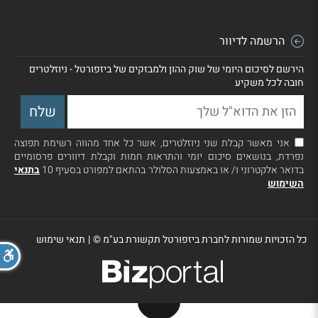
הרשמה לדיוור
הירשם לסיכום היומי של שוק ההון ולמבזקים של ביזפורטל - ניוזלטרים
חובה לכל משקיע
אני מאשר קבלת שני ניוזלטרים, אשר כל אחד מהווה רשימת תפוצה
נפרדת, בנושאים סיכום יומי והתראות חמות וקבלת דיוורים פרסומיים
בדואר אלקטרוני ו/ או באמצעות הסלולר בהתאם למפורט בסעיף 10
בתנאי
השימוש
כל הזכויות שמורות לחברת ביזפורטל תקשורת בע"מ ©
|
תנאי שימוש