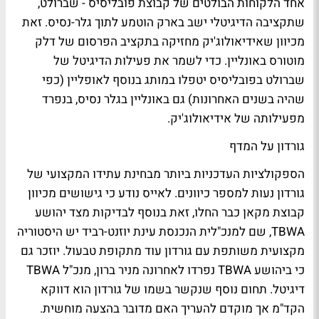
אחד הלקוחות הבולטים של קבוצת פובליסיס - שברולט,
שתקציבה הדיגיטלי ישב בארק הוטמע לתוך גלר-נסיס. זאת
מכיוון שאידיאולוג'יק מחזיקה בתקציב הפרסום של דלק
מוטורס באונליין. כדי לשמר את פעילות הדיגיטל של
שברולט בפובליסיס יטפלו במותג בנוסף לאופליין (כפי
שהיה בשנים האחרונות) גם באונליין בגלר נסיס, בנפרד
מפעילותה של אידיאולוג'יק.
גורדון על המדף
הספקולציות העדכניות ביותר מבחינת עתידו המקצועי של
גורדון נעות למספר כיוונים. לאייס נודע כי גישושים מכיוון
קבוצת מקאן כבר החלו, זאת בנוסף לבדיקות מצד יהושע
TBWA, שם למנכ"לית הנכנסת עינת יוזנט-רביד יש היסטוריה
מקצועית משותפת עם גורדון עוד מתקופת טבעול. יוזכר גם
כי ביהושע TBWA נפרדו לאחרונה מניר ברון, מנכ"ל TBWA
דיגיטל. תחום נוסף שנקשר בשמו של גורדון הוא דווקא
הקד"מ אך מוקדם להעריך האם מדובר בהצעה מוחשית.