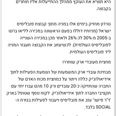
היא תוציא את העוקץ ממהלך ההתייעלות אליו חותרים
בקבוצה.
גורדון מחזיק בימים אלו במניה מתוך קבוצת פובליסיס
ישראל (מניותיו דוללו בפעם הראשונה במכירה לליאו ברנט
ב-2005 מ-30% לכ-26% ולאחר מכן במכירה השנייה
לפובליסיס העולמית). לכשיעזוב את הקבוצה תעבור המניה
ליד פובליסיס העולמית.
מחצית מעובדי ארק שוחררו
מבחינת עובדי ארק המשמעות של הטמעת הפעילות לתוך
אידיאולוג'יק כללה ויתור על כמחצית מכוח האדם של
החברה שהחזיקה כ-20 עובדים ורק 10 מהם עברו יחד עם
תקציבי החברה לתוך אידיאולוג'יק. לקוח נוסף שטופל בארק
'ד"ר פישר' עזב את פובליסיס ויעבור לפעילות בגזרת ה-
SOCIAL בלבד.