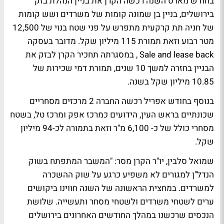
בחודש מארס השנה רכשה הקרן את בניין הנהלת בזק
בירושלים, בניין בן שמונה קומות של משרדים ושש קומות
של חניה תת קרקעית מתפרש על פני שטח בנוי של 12,500
מטר רבוע וזאת תמורת 115 מיליון שקל. מדובר בעסקה
Sale and lease back , במסגרתה תחכיר הקרן לבזק את
הבניין בחזרה למשך 10 שנים, תמורת דמי שכירות של
10.85 מיליון שקל בשנה.
בנוסף בחודש אפריל רכשה החברה 2 מרכזים מסחריים
שכונתיים בראש העין, הידועים כמרכז אפק ומרכז טל, בשטח
מסחרי כולל של כ- 6,100 מ"ר וזאת בתמורה לכ-94 מיליון
שקל.
שמואל סלבין, יו"ר הקרן מסר: "המשבר המתפתח בשוק
הנדל"ן למגורים לא משפיע כרגע על שוק ההשכרה
למשרדים. במחצית הראשונה של השנה חווינו ביקושים
ערים לשטחי משרדים ולשטחי מסחר ותעשייה. שלושת
הנכסים שרכשנו במהלך החודשים האחרונים בירושלים